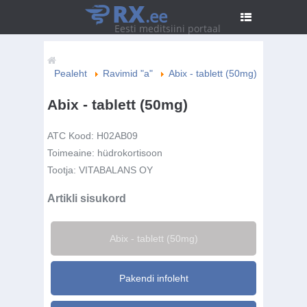
RX
.ee
Eesti meditsiini portaal
Pealeht
Ravimid "a"
Abix - tablett (50mg)
Abix - tablett (50mg)
ATC Kood:
H02AB09
Toimeaine:
hüdrokortisoon
Tootja:
VITABALANS OY
Artikli sisukord
Abix - tablett (50mg)
Pakendi infoleht