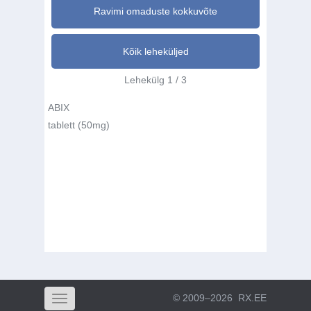
Ravimi omaduste kokkuvõte
Kõik leheküljed
Lehekülg 1 / 3
ABIX
tablett (50mg)
© 2009–2026
RX.EE