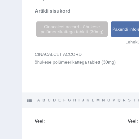
Artikli sisukord
Cinacalcet accord - õhukese
Pakendi infol
polümeerikattega tablett (30mg)
Lehekü
CINACALCET ACCORD
õhukese polümeerikattega tablett (30mg)
A
B
C
D
E
F
G
H
I
J
K
L
M
N
O
P
Q
R
S
T
Veel:
Veel: