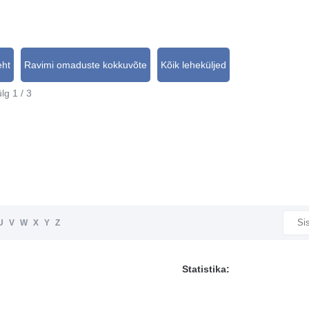
eht
Ravimi omaduste kokkuvõte
Kõik leheküljed
lg 1 / 3
U
V
W
X
Y
Z
Statistika: