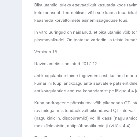
Bikalutamiidi tuleks ettevaatlikult kasutada koos ravi
ketokonasool. Teoreetiliselt võib see kaasa tuua bik
kaasneda kõrvaltoimete esinemissageduse tõus.
In vitro uuringud on näidanud, et bikalutamiid võib tõr
plasmavalkudel. On teatatud varfariini ja teiste kumari
Versioon 15
Ravimiametis kinnitatud 2017-12
antikoagulantide toime tugevnemisest, kui neid man
kumariini tüüpi antikoagulante saavatele patsientide
antikoagulantide annuse kohandamist (vt lõigud 4.4 ja
Kuna androgeene pärssiv ravi võib pikendada QT-inte
ravimitega, mis teadaolevalt pikendavad QT-intervalli 
(nagu kinidiin, disopüramiid) või III klassi (nagu amiod
moksifloksatsiin, antipsühhootikumid jt (vt lõik 4.4).