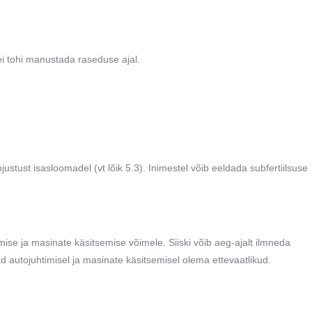
ei tohi manustada raseduse ajal.
ustust isasloomadel (vt lõik 5.3). Inimestel võib eeldada subfertiilsuse
ise ja masinate käsitsemise võimele. Siiski võib aeg-ajalt ilmneda
ad autojuhtimisel ja masinate käsitsemisel olema ettevaatlikud.