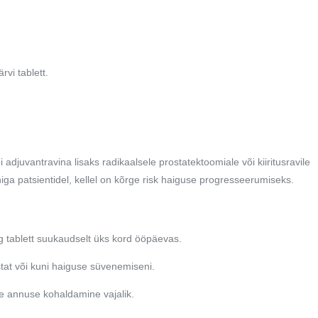
rvi tablett.
juvantravina lisaks radikaalsele prostatektoomiale või kiiritusravile
 patsientidel, kellel on kõrge risk haiguse progresseerumiseks.
tablett suukaudselt üks kord ööpäevas.
tat või kuni haiguse süvenemiseni.
le annuse kohaldamine vajalik.