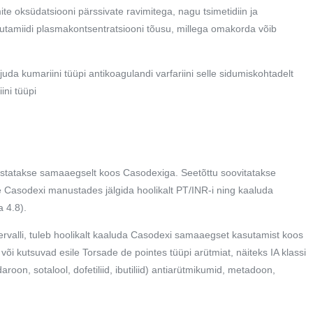
mite oksüdatsiooni pärssivate ravimitega, nagu tsimetidiin ja
alutamiidi plasmakontsentratsiooni tõusu, millega omakorda võib
juda kumariini tüüpi antikoagulandi varfariini selle sidumiskohtadelt
ini tüüpi
ustatakse samaaegselt koos Casodexiga. Seetõttu soovitatakse
le Casodexi manustades jälgida hoolikalt PT/INR-i ning kaaluda
 4.8).
rvalli, tuleb hoolikalt kaaluda Casodexi samaaegset kasutamist koos
või kutsuvad esile Torsade de pointes tüüpi arütmiat, näiteks IA klassi
aroon, sotalool, dofetiliid, ibutiliid) antiarütmikumid, metadoon,