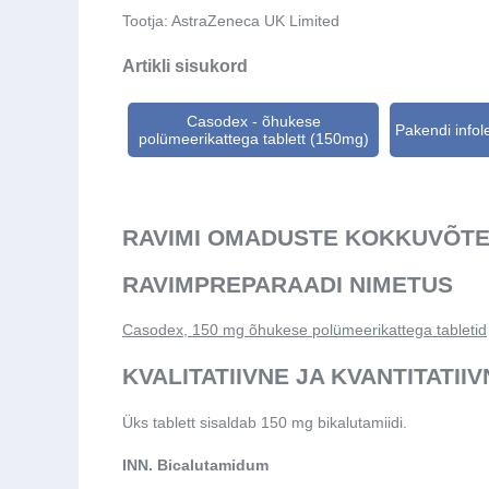
Tootja:
AstraZeneca UK Limited
Artikli sisukord
Casodex - õhukese
Pakendi infol
polümeerikattega tablett (150mg)
RAVIMI OMADUSTE KOKKUVÕT
RAVIMPREPARAADI NIMETUS
Casodex, 150 mg õhukese polümeerikattega tabletid
KVALITATIIVNE JA KVANTITATII
Üks tablett sisaldab 150 mg bikalutamiidi.
INN. Bicalutamidum