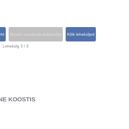
eht
Ravimi omaduste kokkuvõte
Kõik leheküljed
Lehekülg 3 / 3
E
VNE KOOSTIS