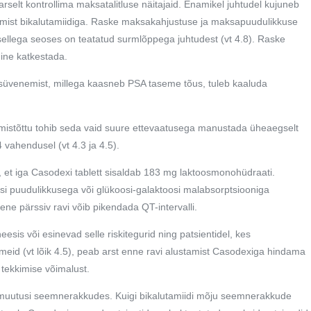
selt kontrollima maksatalitluse näitajaid. Enamikel juhtudel kujuneb
tamist bikalutamiidiga. Raske maksakahjustuse ja maksapuudulikkuse
 sellega seoses on teatatud surmlõppega juhtudest (vt 4.8). Raske
ine katkestada.
se süvenemist, millega kaasneb PSA taseme tõus, tuleb kaaluda
 mistõttu tohib seda vaid suure ettevaatusega manustada üheaegselt
vahendusel (vt 4.3 ja 4.5).
, et iga Casodexi tablett sisaldab 183 mg laktoosmonohüdraati.
asi puudulikkusega või glükoosi-galaktoosi malabsorptsiooniga
ne pärssiv ravi võib pikendada QT-intervalli.
eesis või esinevad selle riskitegurid ning patsientidel, kes
imeid (vt lõik 4.5), peab arst enne ravi alustamist Casodexiga hindama
 tekkimise võimalust.
i muutusi seemnerakkudes. Kuigi bikalutamiidi mõju seemnerakkude