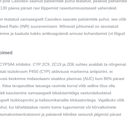
st pole Casodexi saanud patsientide puhul teatatud, peaksid patsiendid
a 130 päeva pärast ravi lõppemist rasestumisvastaseid vahendeid.
on teatatud samaaegselt Casodexi saavate patsientide puhul, see võib
malised Ratio (INR) suurenemiseni. Mõnesid juhtumeid on seostatud
gimine ja kaaluda tuleks antikoagulandi annuse kohandamist (vt lõigud
toimed
on CYP3A4 inhibiitor. CYP 2C9, 2C19 ja 2D6 suhtes avaldab ta nõrgemat
sutati tsütokroom P450 (CYP) aktiivsuse markerina antipüriini, ei
 tõusis keskmine midasolaami sisaldus plasmas (AUC) kuni 80% pärast
tsa terapeutilise laiusega ravimite korral võib selline tõus olla
apriidi kasutamine samaaegselt bikalutamiidiga vastunäidustatud.
lt tsüklosporiini ja kaltsiumikanalite blokaatoritega. Vajalikuks võib
hul, kui täheldatakse ravimi toime tugevnemist või kõrvaltoimete
asmakontsentratsiooni ja patsiendi kliinilise seisundi jälgimist pärast