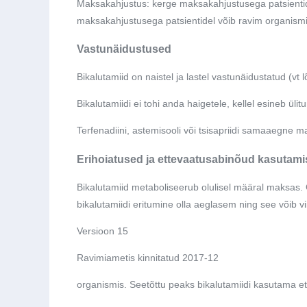
Maksakahjustus: kerge maksakahjustusega patsientid
maksakahjustusega patsientidel võib ravim organismis
Vastunäidustused
Bikalutamiid on naistel ja lastel vastunäidustatud (vt lõ
Bikalutamiidi ei tohi anda haigetele, kellel esineb ülit
Terfenadiini, astemisooli või tsisapriidi samaaegne m
Erihoiatused ja ettevaatusabinõud kasutami
Bikalutamiid metaboliseerub olulisel määral maksas
bikalutamiidi eritumine olla aeglasem ning see võib v
Versioon 15
Ravimiametis kinnitatud 2017-12
organismis. Seetõttu peaks bikalutamiidi kasutama et