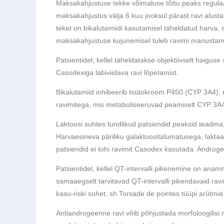
Maksakahjustuse tekke võimaluse tõttu peaks regulaar
maksakahjustus välja 6 kuu jooksul pärast ravi alus
teket on bikalutamiidi kasutamisel täheldatud harva,
maksakahjustuse kujunemisel tuleb ravimi manustam
Patsientidel, kellel täheldatakse objektiivselt haigu
Casodexiga läbiviidava ravi lõpetamist.
Bikalutamiid inhibeerib tsütokroom P450 (CYP 3A4),
ravimitega, mis metaboliseeruvad peamiselt CYP 3A4 
Laktoosi suhtes tundlikud patsiendid peaksid teadma
Harvaesineva päriliku galaktoositalumatusega, lakta
patsiendid ei tohi ravimit Casodex kasutada. Androgee
Patsientidel, kellel QT-intervalli pikenemine on anamn
samaaegselt tarvitavad QT-intervalli pikendavaid rav
kasu-riski suhet, sh Torsade de pointes tüüpi arütmia
Antiandrogeenne ravi võib põhjustada morfoloogilis