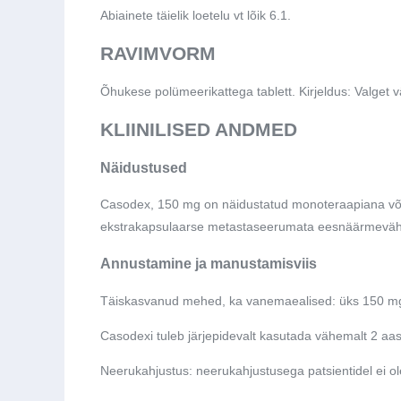
Abiainete täielik loetelu vt lõik 6.1.
RAVIMVORM
Õhukese polümeerikattega tablett. Kirjeldus: Valget vä
KLIINILISED ANDMED
Näidustused
Casodex, 150 mg on näidustatud monoteraapiana või ad
ekstrakapsulaarse metastaseerumata eesnäärmevähiga
Annustamine ja manustamisviis
Täiskasvanud mehed, ka vanemaealised: üks 150 mg 
Casodexi tuleb järjepidevalt kasutada vähemalt 2 aas
Neerukahjustus: neerukahjustusega patsientidel ei o