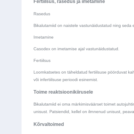
Fertiilsus, rasedus ja imetamine
Rasedus
Bikalutamiid on naistele vastunäidustatud ning seda 
Imetamine
Casodex on imetamise ajal vastunäidustatud.
Fertiilsus
Loomkatsetes on täheldatud fertiilsuse pöörduvat kahj
või infertiilsuse perioodi esinemist.
Toime reaktsioonikiirusele
Bikalutamiid ei oma märkimisväärset toimet autojuhtim
unisust. Patsiendid, kellel on ilmnenud unisust, peav
Kõrvaltoimed