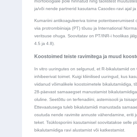
morfoloogiale pole hinnatud ning taolistest muutuste
ja/või nende partnerid kasutama Casodex-ravi ajal j
Kumariini antikoaguleeriva toime potentseerumisest 
viia protrombiiniaja (PT) tõusu ja International Nor
veritsuse ohuga. Soovitatav on PT/INR-i hoolikas jäl
4.5 ja 4.8).
Koostoimed teiste ravimitega ja muud koos
In vitro uuringutes on selgunud, et R-bikalutamiid 
inhibeerivat toimet. Kuigi kliinilised uuringud, kus ka
viidanud võimalikele koostoimetele bikalutamiidiga,
28-päevast samaaegset manustamist bikalutamiidiga. Ki
oluline. Seetõttu on terfenadiini, astemisooli ja tsis
Ettevaatusega tuleb bikalutamiidi manustada samaaegse
osutuda nende ravimite annuste vähendamine, eriti ju
teket. Tsüklosporiini kasutamisel soovitatakse selle pl
bikalutamiidiga ravi alustamist või katkestamist.