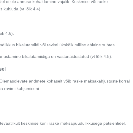
el ei ole annuse kohaldamine vajalik. Keskmise või raske
 kuhjuda (vt lõik 4.4).
ik 4.6).
undlikkus bikalutamiidi või ravimi ükskõik millise abiaine suhtes.
anustamine bikalutamiidiga on vastunäidustatud (vt lõik 4.5).
sel
. Olemasolevate andmete kohaselt võib raske maksakahjustuste korral
iia ravimi kuhjumiseni
tevaatlikult keskmise kuni raske maksapuudulikkusega patsientidel.