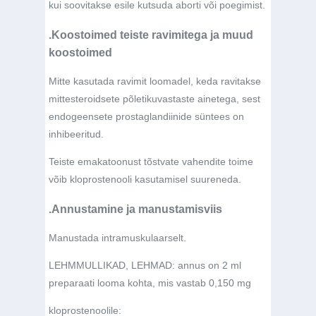
kui soovitakse esile kutsuda aborti või poegimist.
.Koostoimed teiste ravimitega ja muud
koostoimed
Mitte kasutada ravimit loomadel, keda ravitakse
mittesteroidsete põletikuvastaste ainetega, sest
endogeensete prostaglandiinide süntees on
inhibeeritud.
Teiste emakatoonust tõstvate vahendite toime
võib kloprostenooli kasutamisel suureneda.
.Annustamine ja manustamisviis
Manustada intramuskulaarselt.
LEHMMULLIKAD, LEHMAD: annus on 2 ml
preparaati looma kohta, mis vastab 0,150 mg
kloprostenoolile: