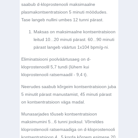
saabub d-kloprostenooli maksimaalne
plasmakontsentratsioon 5 minuti möödudes.
Tase langeb nullini umbes 12 tunni pärast.
Maksas on maksimaalne kontsentratsioon
leitud 10...20 minuti pärast. 60...90 minuti
pärast langeb väärtus 1x104 bpm/g-ni.
Eliminatsiooni poolväärtusaeg on d-
kloprostenoolil 5,7 tundi (lühem kui
kloprostenooli ratsemaadil - 9,4 t).
Neerudes saabub kõrgeim kontsentratsioon juba
5 minutit pärast manustamist, 45 minuti pärast
on kontsentratsioon väga madal.
Munasarjades tõuseb kontsentratsioon
maksimumini 5...6 tunni jooksul. Võrreldes
kloprostenooli ratsemaadiga on d-kloprostenooli
kontsentratsioon 4...5 korda kõrgem esimese 20