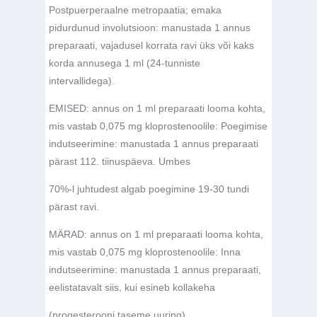
Postpuerperaalne metropaatia; emaka
pidurdunud involutsioon: manustada 1 annus
preparaati, vajadusel korrata ravi üks või kaks
korda annusega 1 ml (24-tunniste
intervallidega).
EMISED: annus on 1 ml preparaati looma kohta,
mis vastab 0,075 mg kloprostenoolile: Poegimise
indutseerimine: manustada 1 annus preparaati
pärast 112. tiinuspäeva. Umbes
70%-l juhtudest algab poegimine 19-30 tundi
pärast ravi.
MÄRAD: annus on 1 ml preparaati looma kohta,
mis vastab 0,075 mg kloprostenoolile: Inna
indutseerimine: manustada 1 annus preparaati,
eelistatavalt siis, kui esineb kollakeha
(progesterooni taseme uuring).