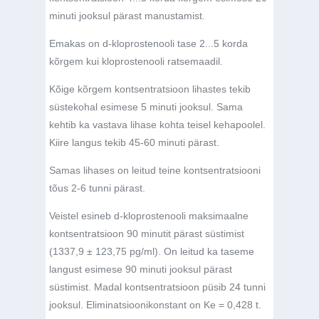
minuti jooksul pärast manustamist.
Emakas on d-kloprostenooli tase 2...5 korda
kõrgem kui kloprostenooli ratsemaadil.
Kõige kõrgem kontsentratsioon lihastes tekib
süstekohal esimese 5 minuti jooksul. Sama
kehtib ka vastava lihase kohta teisel kehapoolel.
Kiire langus tekib 45-60 minuti pärast.
Samas lihases on leitud teine kontsentratsiooni
tõus 2-6 tunni pärast.
Veistel esineb d-kloprostenooli maksimaalne
kontsentratsioon 90 minutit pärast süstimist
(1337,9 ± 123,75 pg/ml). On leitud ka taseme
langust esimese 90 minuti jooksul pärast
süstimist. Madal kontsentratsioon püsib 24 tunni
jooksul. Eliminatsioonikonstant on Ke = 0,428 t.