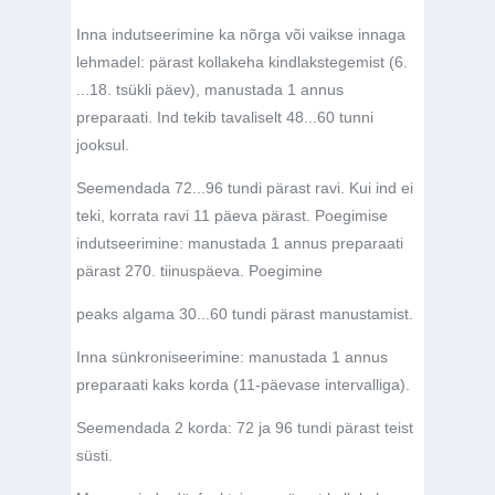
Inna indutseerimine ka nõrga või vaikse innaga
lehmadel: pärast kollakeha kindlakstegemist (6.
...18. tsükli päev), manustada 1 annus
preparaati. Ind tekib tavaliselt 48...60 tunni
jooksul.
Seemendada 72...96 tundi pärast ravi. Kui ind ei
teki, korrata ravi 11 päeva pärast. Poegimise
indutseerimine: manustada 1 annus preparaati
pärast 270. tiinuspäeva. Poegimine
peaks algama 30...60 tundi pärast manustamist.
Inna sünkroniseerimine: manustada 1 annus
preparaati kaks korda (11-päevase intervalliga).
Seemendada 2 korda: 72 ja 96 tundi pärast teist
süsti.