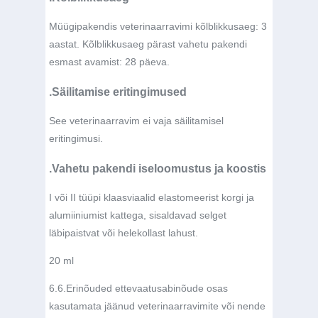
Müügipakendis veterinaarravimi kõlblikkusaeg: 3
aastat. Kõlblikkusaeg pärast vahetu pakendi
esmast avamist: 28 päeva.
.Säilitamise eritingimused
See veterinaarravim ei vaja säilitamisel
eritingimusi.
.Vahetu pakendi iseloomustus ja koostis
I või II tüüpi klaasviaalid elastomeerist korgi ja
alumiiniumist kattega, sisaldavad selget
läbipaistvat või helekollast lahust.
20 ml
6.6.
Erinõuded ettevaatusabinõude osas
kasutamata jäänud veterinaarravimite või nende