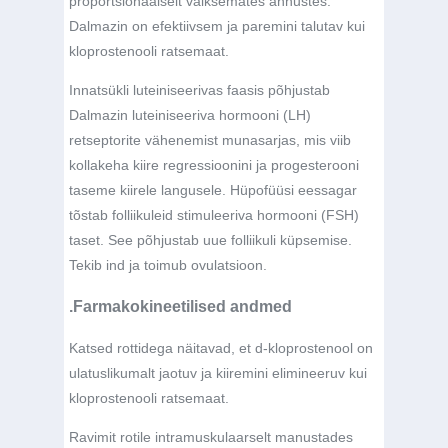
proportsionaalselt väiksemates annustes.
Dalmazin on efektiivsem ja paremini talutav kui
kloprostenooli ratsemaat.
Innatsükli luteiniseerivas faasis põhjustab
Dalmazin luteiniseeriva hormooni (LH)
retseptorite vähenemist munasarjas, mis viib
kollakeha kiire regressioonini ja progesterooni
taseme kiirele langusele. Hüpofüüsi eessagar
tõstab folliikuleid stimuleeriva hormooni (FSH)
taset. See põhjustab uue folliikuli küpsemise.
Tekib ind ja toimub ovulatsioon.
.Farmakokineetilised andmed
Katsed rottidega näitavad, et d-kloprostenool on
ulatuslikumalt jaotuv ja kiiremini elimineeruv kui
kloprostenooli ratsemaat.
Ravimit rotile intramuskulaarselt manustades