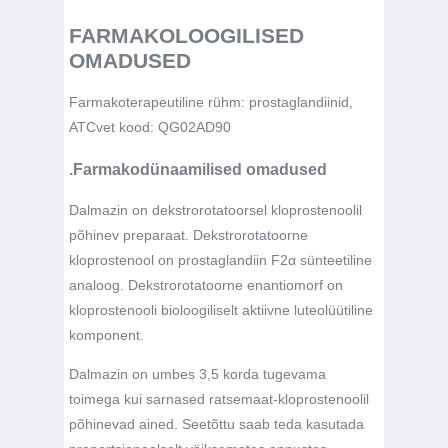
FARMAKOLOOGILISED
OMADUSED
Farmakoterapeutiline rühm: prostaglandiinid,
ATCvet kood: QG02AD90
.Farmakodünaamilised omadused
Dalmazin on dekstrorotatoorsel kloprostenoolil
põhinev preparaat. Dekstrorotatoorne
kloprostenool on prostaglandiin F
2α
sünteetiline
analoog. Dekstrorotatoorne enantiomorf on
kloprostenooli bioloogiliselt aktiivne luteolüütiline
komponent.
Dalmazin on umbes 3,5 korda tugevama
toimega kui sarnased ratsemaat-kloprostenoolil
põhinevad ained. Seetõttu saab teda kasutada