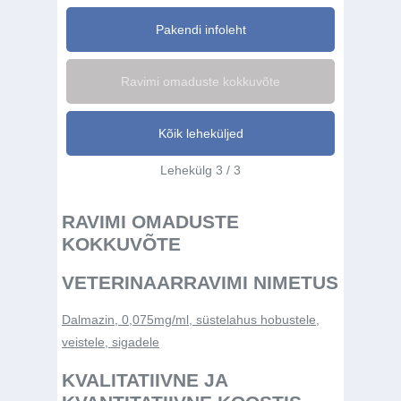
Pakendi infoleht
Ravimi omaduste kokkuvõte
Kõik leheküljed
Lehekülg 3 / 3
RAVIMI OMADUSTE
KOKKUVÕTE
VETERINAARRAVIMI NIMETUS
Dalmazin, 0,075mg/ml, süstelahus hobustele,
veistele, sigadele
KVALITATIIVNE JA