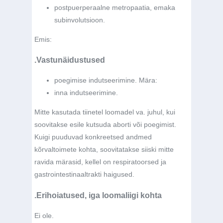
postpuerperaalne metropaatia, emaka
subinvolutsioon.
Emis:
.Vastunäidustused
poegimise indutseerimine. Mära:
inna indutseerimine.
Mitte kasutada tiinetel loomadel va. juhul, kui
soovitakse esile kutsuda aborti või poegimist.
Kuigi puuduvad konkreetsed andmed
kõrvaltoimete kohta, soovitatakse siiski mitte
ravida märasid, kellel on respiratoorsed ja
gastrointestinaaltrakti haigused.
.Erihoiatused, iga loomaliigi kohta
Ei ole.