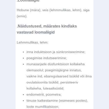
Hobune (mära), veis (lehmmullikas, lehm), siga
(emis).
.Näidustused, määrates kindlaks
vastavad loomaliigid
Lehmmullikas, lehm:
inna induktsioon ja sünkroniseerimine;
poegimise indutseerimine;
munasarjade düsfunktsioon kollakeha
olemasolul; poegimisjärgne innatus,
vaikne ind, ebaregulaarsed tsüklid või ilma
ovulatsioonita tsüklid, persisteeriv
kollakeha, luteaaltsüstid;
endometriit, püometra;
tiinuse katkestamine (esimeses pooles),
loote mumifikatsioon;