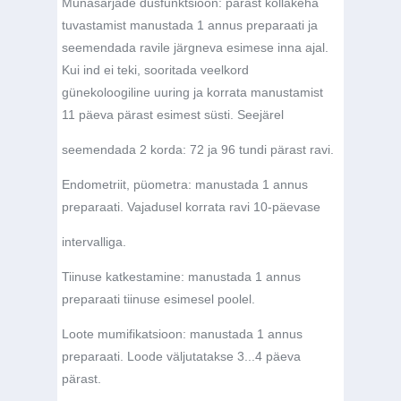
Munasarjade düsfunktsioon: pärast kollakeha
tuvastamist manustada 1 annus preparaati ja
seemendada ravile järgneva esimese inna ajal.
Kui ind ei teki, sooritada veelkord
günekoloogiline uuring ja korrata manustamist
11 päeva pärast esimest süsti. Seejärel
seemendada 2 korda: 72 ja 96 tundi pärast ravi.
Endometriit, püometra: manustada 1 annus
preparaati. Vajadusel korrata ravi 10-päevase
intervalliga.
Tiinuse katkestamine: manustada 1 annus
preparaati tiinuse esimesel poolel.
Loote mumifikatsioon: manustada 1 annus
preparaati. Loode väljutatakse 3...4 päeva
pärast.