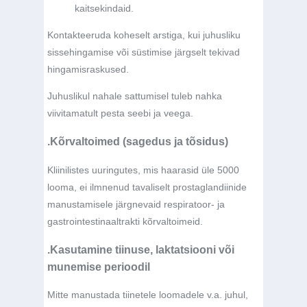
kaitsekindaid.
Kontakteeruda koheselt arstiga, kui juhusliku
sissehingamise või süstimise järgselt tekivad
hingamisraskused.
Juhuslikul nahale sattumisel tuleb nahka
viivitamatult pesta seebi ja veega.
.Kõrvaltoimed (sagedus ja tõsidus)
Kliinilistes uuringutes, mis haarasid üle 5000
looma, ei ilmnenud tavaliselt prostaglandiinide
manustamisele järgnevaid respiratoor- ja
gastrointestinaaltrakti kõrvaltoimeid.
.Kasutamine tiinuse, laktatsiooni või
munemise perioodil
Mitte manustada tiinetele loomadele v.a. juhul,