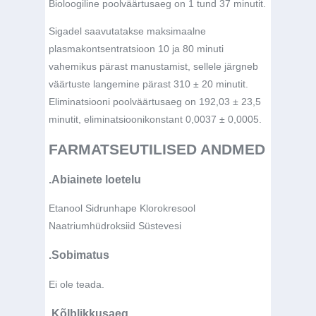
Bioloogiline poolväärtusaeg on 1 tund 37 minutit.
Sigadel saavutatakse maksimaalne
plasmakontsentratsioon 10 ja 80 minuti
vahemikus pärast manustamist, sellele järgneb
väärtuste langemine pärast 310 ± 20 minutit.
Eliminatsiooni poolväärtusaeg on 192,03 ± 23,5
minutit, eliminatsioonikonstant 0,0037 ± 0,0005.
FARMATSEUTILISED ANDMED
.Abiainete loetelu
Etanool Sidrunhape Klorokresool
Naatriumhüdroksiid Süstevesi
.Sobimatus
Ei ole teada.
.Kõlblikkusaeg