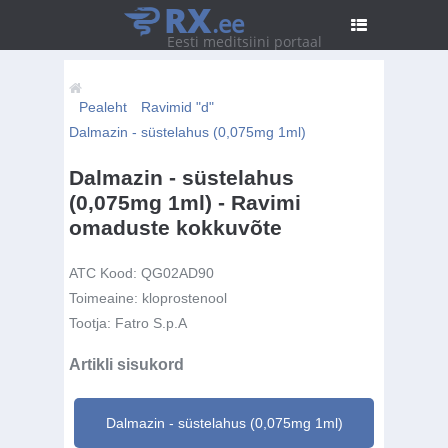
RX
.ee
Eesti meditsiini portaal
Pealeht
Ravimid "d"
Dalmazin - süstelahus (0,075mg 1ml)
Dalmazin - süstelahus
(0,075mg 1ml) - Ravimi
omaduste kokkuvõte
ATC Kood:
QG02AD90
Toimeaine:
kloprostenool
Tootja:
Fatro S.p.A
Artikli sisukord
Dalmazin - süstelahus (0,075mg 1ml)