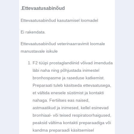
.Ettevaatusabinõud
Ettevaatusabinõud kasutamisel loomadel
Ei rakendata.
Ettevaatusabinõud veterinaarravimit loomale
manustavale isikule
F2 tüüpi prostaglandiinid võivad imenduda
läbi naha ning põhjustada inimestel
bronhospasme ja raseduse katkemist.
Preparaati tuleb käsitseda ettevaatusega,
et vältida enesele süstimist ja kontakti
nahaga. Fertiilses eas naised,
astmaatikud ja inimesed, kellel esinevad
bronhiaal- või teised respiratoorhaigused,
peaksid vältima kontakti preparaadiga või
kandma preparaadi käsitsemisel