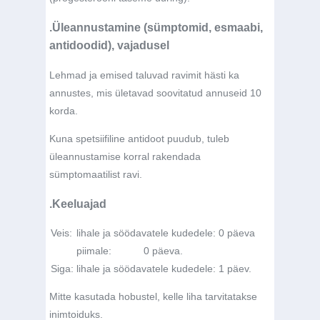
.Üleannustamine (sümptomid, esmaabi,
antidoodid), vajadusel
Lehmad ja emised taluvad ravimit hästi ka
annustes, mis ületavad soovitatud annuseid 10
korda.
Kuna spetsiifiline antidoot puudub, tuleb
üleannustamise korral rakendada
sümptomaatilist ravi.
.Keeluajad
Veis:
lihale ja söödavatele kudedele:
0 päeva
piimale:
0 päeva.
Siga:
lihale ja söödavatele kudedele:
1 päev.
Mitte kasutada hobustel, kelle liha tarvitatakse
inimtoiduks.