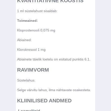
KVANTITATIIVNE KOOSTIS
1 ml süstelahust sisaldab:
Toimeained:
Kloprostenooli 0,075 mg
Abiained:
Klorokresool 1 mg
Abiainete täielik loetelu on esitatud punktis 6.1.
RAVIMVORM
Süstelahus.
Selge värvitu lahus, ilma nähtavate osakesteta.
KLIINILISED ANDMED
.Loomaliigid