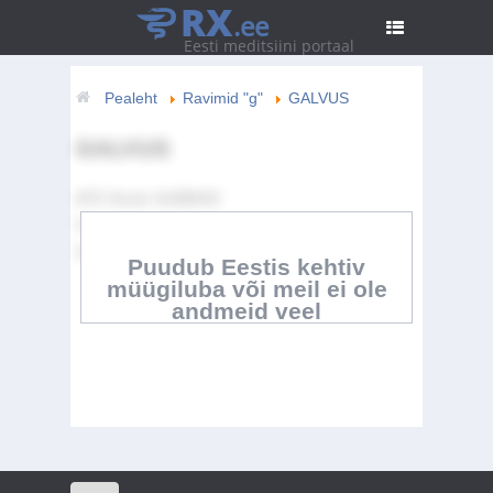
RX
.ee
Eesti meditsiini portaal
Pealeht
Ravimid "g"
GALVUS
GALVUS
ATC Kood:
A10BH02
Toimeaine:
vildagliptin
Tootja:
Novartis Europharm Limited
Puudub Eestis kehtiv
müügiluba või meil ei ole
andmeid veel