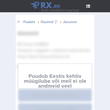
RX
.ee
Eesti meditsiini portaal
Pealeht
Ravimid "j"
Janumet
Janumet
ATC Kood:
A10BD07
Toimeaine:
sitagliptin / metformin hydrochloride
Tootja:
Merck Sharp & Dohme Ltd.
Artikli sisukord
Puudub Eestis kehtiv
müügiluba või meil ei ole
Janumet
andmeid veel
Janumet kokkuvõte üldsusele
Janumet toote info LISA I