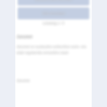
Kõik leheküljed
Lehekülg 1 / 3
Janumet
Janumet on suukaudne suhkurtõve ravim, mis
aitab reguleerida veresuhkru taset.
Janumet