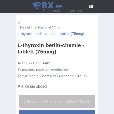
RX
.ee
Eesti meditsiini portaal
Pealeht
Ravimid "l"
L-thyroxin berlin-chemie - tablett (75mcg)
L-thyroxin berlin-chemie -
tablett (75mcg)
ATC Kood:
H03AA01
Toimeaine:
naatriumlevotüroksiin
Tootja:
Berlin-Chemie AG (Menarini Group)
Artikli sisukord
L-thyroxin berlin-chemie - tablett (75mcg)