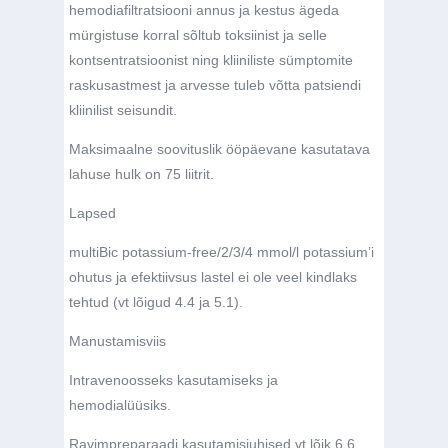
hemodiafiltratsiooni annus ja kestus ägeda
mürgistuse korral sõltub toksiinist ja selle
kontsentratsioonist ning kliiniliste sümptomite
raskusastmest ja arvesse tuleb võtta patsiendi
kliinilist seisundit.
Maksimaalne soovituslik ööpäevane kasutatava
lahuse hulk on 75 liitrit.
Lapsed
multiBic potassium-free/2/3/4 mmol/l potassium’i
ohutus ja efektiivsus lastel ei ole veel kindlaks
tehtud (vt lõigud 4.4 ja 5.1).
Manustamisviis
Intravenoosseks kasutamiseks ja
hemodialüüsiks.
Ravimpreparaadi kasutamisjuhised vt lõik 6.6.