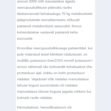
annust 2000 ml/h kasutatakse ägeda
neerupuudulikkuse pidevaks raviks
täiskasvanutel kehakaaluga 70 kg metaboolsete
jääkproduktide eemaldamiseks sõltuvalt
patsiendi metaboolsest seisundist. Annus
kohandatakse vastavalt patsiendi keha
suurusele.
Kroonilise neerupuudulikkusega patsientidel, kui
pole määratud teisel kliinilisel näidustusel, on
multiBic potassium-free/2/3/4 mmol/l potassium’i
annus vähemalt üks kolmandik kehakaalust ühe
protseduuri ajal, kokku on kolm protseduuri
nädalas. Vajadusel võib nädalas manustatava
lahuse kogust suurendada või nädalas
manustatava lahuse koguse jagada rohkem kui
kolmele ravile nädalas.
Hemodialüüsi, hemofiltratsiooni või