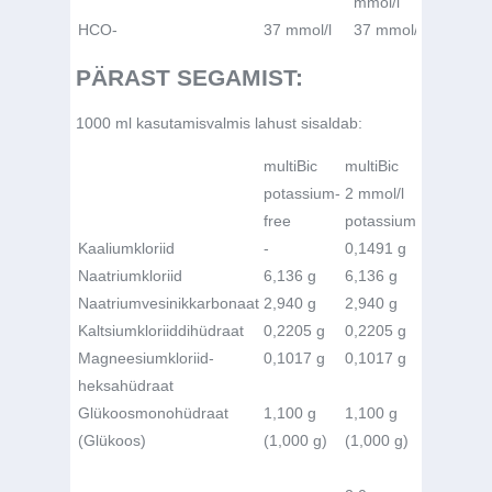
mmol/l
mmol/l
HCO
-
37 mmol/l
37 mmol/l
37 mmo
PÄRAST SEGAMIST:
1000 ml kasutamisvalmis lahust sisaldab:
multiBic
multiBic
multiBic
potassium-
2 mmol/l
3 mmol/l
free
potassium
potassium
Kaaliumkloriid
-
0,1491 g
0,2237 g
Naatriumkloriid
6,136 g
6,136 g
6,136 g
Naatriumvesinikkarbonaat
2,940 g
2,940 g
2,940 g
Kaltsiumkloriiddihüdraat
0,2205 g
0,2205 g
0,2205 g
Magneesiumkloriid-
0,1017 g
0,1017 g
0,1017 g
heksahüdraat
Glükoosmonohüdraat
1,100 g
1,100 g
1,100 g
(Glükoos)
(1,000 g)
(1,000 g)
(1,000 g)