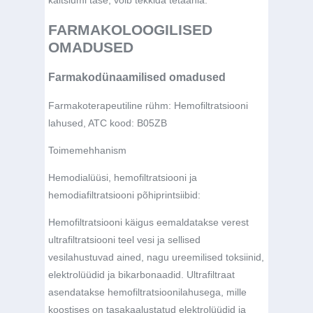
FARMAKOLOOGILISED
OMADUSED
Farmakodünaamilised omadused
Farmakoterapeutiline rühm: Hemofiltratsiooni
lahused, ATC kood: B05ZB
Toimemehhanism
Hemodialüüsi, hemofiltratsiooni ja
hemodiafiltratsiooni põhiprintsiibid:
Hemofiltratsiooni käigus eemaldatakse verest
ultrafiltratsiooni teel vesi ja sellised
vesilahustuvad ained, nagu ureemilised toksiinid,
elektrolüüdid ja bikarbonaadid. Ultrafiltraat
asendatakse hemofiltratsioonilahusega, mille
koostises on tasakaalustatud elektrolüüdid ja