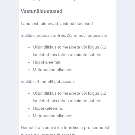
Vastunäidustused
Lahusest tulenevad vastunäidustused:
multiBic potassium-free/2/3 mmol/l potassium:
Ülitundlikkus toimeainete või lõigus 6.1
loetletud mis tahes abiainete suhtes.
Hüpokaleemia.
Metaboolne alkaloos.
multiBic 4 mmol/l potassium:
Ülitundlikkus toimeainete või lõigus 6.1
loetletud mis tahes abiainete suhtes.
Hüperkaleemia.
Metaboolne alkaloos.
Hemofiltratsioonist kui tehnilisest protseduurist