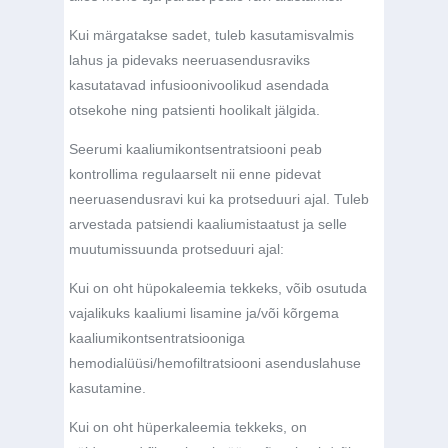
Kui märgatakse sadet, tuleb kasutamisvalmis
lahus ja pidevaks neeruasendusraviks
kasutatavad infusioonivoolikud asendada
otsekohe ning patsienti hoolikalt jälgida.
Seerumi kaaliumikontsentratsiooni peab
kontrollima regulaarselt nii enne pidevat
neeruasendusravi kui ka protseduuri ajal. Tuleb
arvestada patsiendi kaaliumistaatust ja selle
muutumissuunda protseduuri ajal:
Kui on oht hüpokaleemia tekkeks, võib osutuda
vajalikuks kaaliumi lisamine ja/või kõrgema
kaaliumikontsentratsiooniga
hemodialüüsi/hemofiltratsiooni asenduslahuse
kasutamine.
Kui on oht hüperkaleemia tekkeks, on