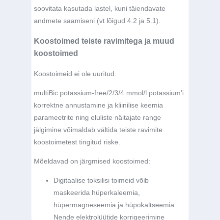
soovitata kasutada lastel, kuni täiendavate
andmete saamiseni (vt lõigud 4.2 ja 5.1).
Koostoimed teiste ravimitega ja muud
koostoimed
Koostoimeid ei ole uuritud.
multiBic potassium-free/2/3/4 mmol/l potassium’i
korrektne annustamine ja kliinilise keemia
parameetrite ning eluliste näitajate range
jälgimine võimaldab vältida teiste ravimite
koostoimetest tingitud riske.
Mõeldavad on järgmised koostoimed:
Digitaalise toksilisi toimeid võib
maskeerida hüperkaleemia,
hüpermagneseemia ja hüpokaltseemia.
Nende elektrolüütide korrigeerimine