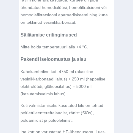
ravim kohe ära kasutada, kui see on juba
ühendatud hemodialüüsi, hemofiltratsiooni või
hemodiafiltratsiooni aparaadiskeemi ning kuna
on tekkinud vesinikkarbonaat.
Säilitamise eritingimused
Mitte hoida temperatuuril alla +4 °C.
Pakendi iseloomustus ja sisu
Kahekambriline kott 4750 ml (aluseline
vesinikkarbonaadi lahus) + 250 ml (happelise
elektrolüüdi, glükoosilahus) = 5000 ml
(kasutamisvalmis lahus).
Koti valmistamiseks kasutatud kile on tehtud
polüetüleentereftalaadist, ränist (SiOx),
polüamiidist ja polüolefiinist.
Iga kott on varustatud HF-ühendusega, Luer-