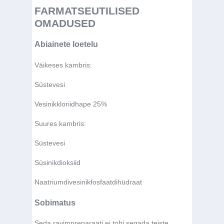
FARMATSEUTILISED
OMADUSED
Abiainete loetelu
Väikeses kambris:
Süstevesi
Vesinikkloriidhape 25%
Suures kambris:
Süstevesi
Süsinikdioksiid
Naatriumdivesinikfosfaatdihüdraat
Sobimatus
Seda ravimpreparaati ei tohi segada teiste