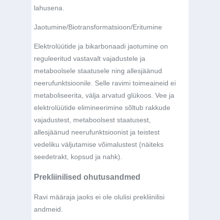
lahusena.
Jaotumine/Biotransformatsioon/Eritumine
Elektrolüütide ja bikarbonaadi jaotumine on
reguleeritud vastavalt vajadustele ja
metaboolsele staatusele ning allesjäänud
neerufunktsioonile. Selle ravimi toimeaineid ei
metaboliseerita, välja arvatud glükoos. Vee ja
elektrolüütide elimineerimine sõltub rakkude
vajadustest, metaboolsest staatusest,
allesjäänud neerufunktsioonist ja teistest
vedeliku väljutamise võimalustest (näiteks
seedetrakt, kopsud ja nahk).
Prekliinilised ohutusandmed
Ravi määraja jaoks ei ole olulisi prekliinilisi
andmeid.