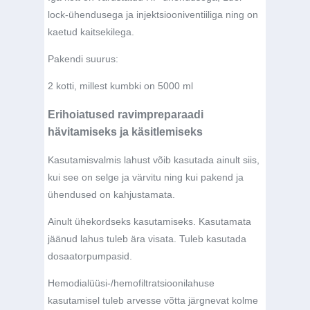
lock-ühendusega ja injektsiooniventiiliga ning on
kaetud kaitsekilega.
Pakendi suurus:
2 kotti, millest kumbki on 5000 ml
Erihoiatused ravimpreparaadi
hävitamiseks ja käsitlemiseks
Kasutamisvalmis lahust võib kasutada ainult siis,
kui see on selge ja värvitu ning kui pakend ja
ühendused on kahjustamata.
Ainult ühekordseks kasutamiseks. Kasutamata
jäänud lahus tuleb ära visata. Tuleb kasutada
dosaatorpumpasid.
Hemodialüüsi-/hemofiltratsioonilahuse
kasutamisel tuleb arvesse võtta järgnevat kolme