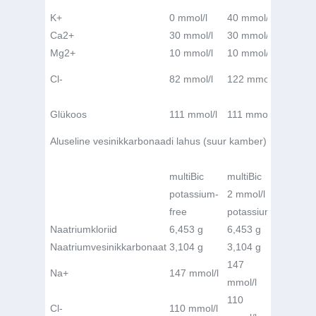
K
+
0 mmol/l
40 mmol/l
60 mmo
Ca
2+
30 mmol/l
30 mmol/l
30 mmo
Mg
2+
10 mmol/l
10 mmol/l
10 mmo
Cl
-
82 mmol/l
122 mmol/l
142 mm
Glükoos
111 mmol/l
111 mmol/l
111 mm
Aluseline vesinikkarbonaadi lahus (suur kamber)
multiBic
multiBic
multiBi
potassium-
2 mmol/l
3 mmol
free
potassium
potass
Naatriumkloriid
6,453 g
6,453 g
6,453 
Naatriumvesinikkarbonaat
3,104 g
3,104 g
3,104 
147
147
Na
+
147 mmol/l
mmol/l
mmol/l
110
110
Cl
-
110 mmol/l