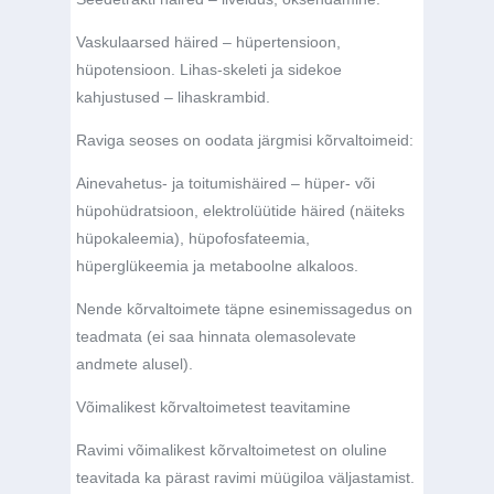
Vaskulaarsed häired – hüpertensioon,
hüpotensioon. Lihas-skeleti ja sidekoe
kahjustused – lihaskrambid.
Raviga seoses on oodata järgmisi kõrvaltoimeid:
Ainevahetus- ja toitumishäired – hüper- või
hüpohüdratsioon, elektrolüütide häired (näiteks
hüpokaleemia), hüpofosfateemia,
hüperglükeemia ja metaboolne alkaloos.
Nende kõrvaltoimete täpne esinemissagedus on
teadmata (ei saa hinnata olemasolevate
andmete alusel).
Võimalikest kõrvaltoimetest teavitamine
Ravimi võimalikest kõrvaltoimetest on oluline
teavitada ka pärast ravimi müügiloa väljastamist.