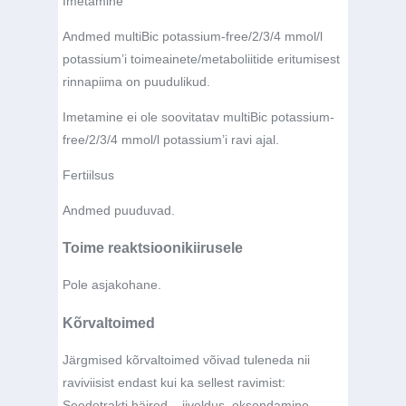
Imetamine
Andmed multiBic potassium-free/2/3/4 mmol/l
potassium’i toimeainete/metaboliitide eritumisest
rinnapiima on puudulikud.
Imetamine ei ole soovitatav multiBic potassium-
free/2/3/4 mmol/l potassium’i ravi ajal.
Fertiilsus
Andmed puuduvad.
Toime reaktsioonikiirusele
Pole asjakohane.
Kõrvaltoimed
Järgmised kõrvaltoimed võivad tuleneda nii
raviviisist endast kui ka sellest ravimist:
Seedetrakti häired – iiveldus, oksendamine.