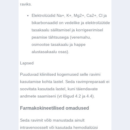
raviks.
Elektrolüüdid Na+, K+, Mg2+, Ca2+, Cl ja
bikarbonaadid on vedelike ja elektrolüütide
tasakaalu säilitamisel ja korrigeerimisel
peamise tähtsusega (veremahu,
osmootse tasakaalu ja happe
alustasakaalu osas).
Lapsed
Puuduvad kliinilised kogemused selle ravimi
kasutamise kohta lastel. Seda ravimpreparaati ei
soovitata kasutada lastel, kuni täiendavate
andmete saamiseni (vt lõigud 4.2 ja 4.4).
Farmakokineetilised omadused
Seda ravimit võib manustada ainult
intravenoosselt või kasutada hemodialüüsi