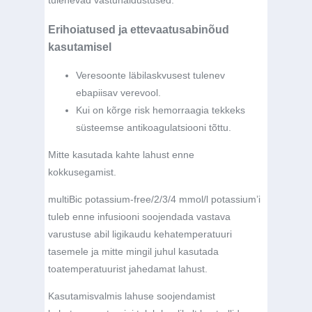
tulenevad vastunäidustused:
Erihoiatused ja ettevaatusabinõud
kasutamisel
Veresoonte läbilaskvusest tulenev
ebapiisav verevool.
Kui on kõrge risk hemorraagia tekkeks
süsteemse antikoagulatsiooni tõttu.
Mitte kasutada kahte lahust enne
kokkusegamist.
multiBic potassium-free/2/3/4 mmol/l potassium’i
tuleb enne infusiooni soojendada vastava
varustuse abil ligikaudu kehatemperatuuri
tasemele ja mitte mingil juhul kasutada
toatemperatuurist jahedamat lahust.
Kasutamisvalmis lahuse soojendamist