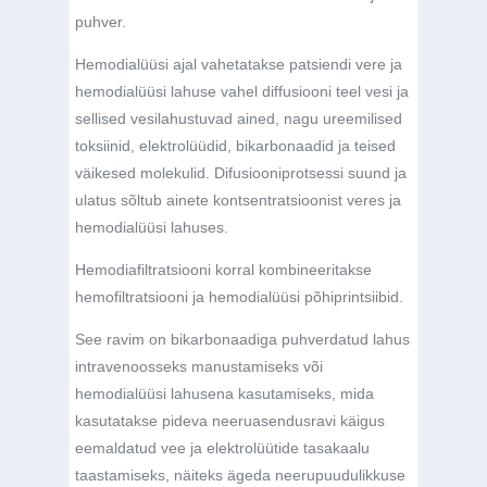
puhver.
Hemodialüüsi ajal vahetatakse patsiendi vere ja
hemodialüüsi lahuse vahel diffusiooni teel vesi ja
sellised vesilahustuvad ained, nagu ureemilised
toksiinid, elektrolüüdid, bikarbonaadid ja teised
väikesed molekulid. Difusiooniprotsessi suund ja
ulatus sõltub ainete kontsentratsioonist veres ja
hemodialüüsi lahuses.
Hemodiafiltratsiooni korral kombineeritakse
hemofiltratsiooni ja hemodialüüsi põhiprintsiibid.
See ravim on bikarbonaadiga puhverdatud lahus
intravenoosseks manustamiseks või
hemodialüüsi lahusena kasutamiseks, mida
kasutatakse pideva neeruasendusravi käigus
eemaldatud vee ja elektrolüütide tasakaalu
taastamiseks, näiteks ägeda neerupuudulikkuse