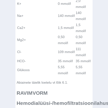
2,0
3,0
K+
0 mmol/l
mmol/l
mmol/l
140
140
Na
+
140 mmol/l
mmol/l
mmol/l
1,5
1,5
Ca
2+
1,5 mmol/l
mmol/l
mmol/l
0,50
0,50
0,50
Mg
2+
mmol/l
mmol/l
mmol/l
111
112
Cl
-
109 mmol/l
mmol/l
mmol/l
HCO
-
35 mmol/l
35 mmol/l
35 mmol/l
5,55
5,55
5,55
Glükoos
mmol/l
mmol/l
mmol/l
Abiainete täielik loetelu vt lõik 6.1.
RAVIMVORM
Hemodialüüsi-/hemofiltratsioonilahus