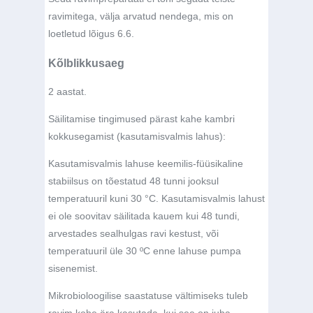
ravimitega, välja arvatud nendega, mis on
loetletud lõigus 6.6.
Kõlblikkusaeg
2 aastat.
Säilitamise tingimused pärast kahe kambri
kokkusegamist (kasutamisvalmis lahus):
Kasutamisvalmis lahuse keemilis-füüsikaline
stabiilsus on tõestatud 48 tunni jooksul
temperatuuril kuni 30 °C. Kasutamisvalmis lahust
ei ole soovitav säilitada kauem kui 48 tundi,
arvestades sealhulgas ravi kestust, või
temperatuuril üle 30 ºC enne lahuse pumpa
sisenemist.
Mikrobioloogilise saastatuse vältimiseks tuleb