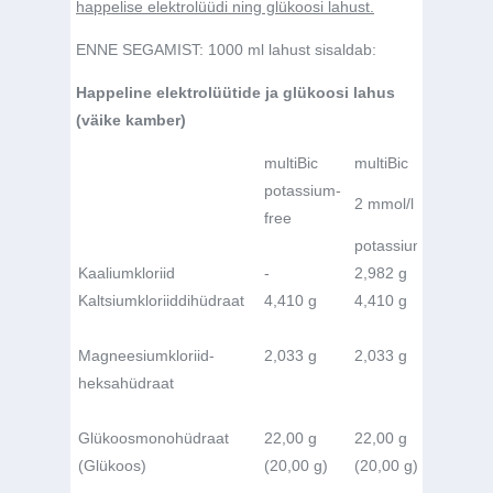
happelise elektrolüüdi ning glükoosi lahust.
ENNE SEGAMIST: 1000 ml lahust sisaldab:
Happeline elektrolüütide ja glükoosi lahus
(väike kamber)
multiBic
multiBic
multiBi
potassium-
2 mmol/l
3 mmol
free
potassium
potass
Kaaliumkloriid
-
2,982 g
4,473 
Kaltsiumkloriiddihüdraat
4,410 g
4,410 g
4,410 
g
Magneesiumkloriid-
2,033 g
2,033 g
2,033 
heksahüdraat
Glükoosmonohüdraat
22,00 g
22,00 g
22,00 
(Glükoos)
(20,00 g)
(20,00 g)
(20,00