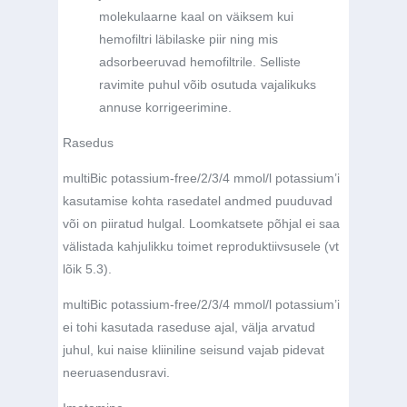
molekulaarne kaal on väiksem kui
hemofiltri läbilaske piir ning mis
adsorbeeruvad hemofiltrile. Selliste
ravimite puhul võib osutuda vajalikuks
annuse korrigeerimine.
Rasedus
multiBic potassium-free/2/3/4 mmol/l potassium’i
kasutamise kohta rasedatel andmed puuduvad
või on piiratud hulgal. Loomkatsete põhjal ei saa
välistada kahjulikku toimet reproduktiivsusele (vt
lõik 5.3).
multiBic potassium-free/2/3/4 mmol/l potassium’i
ei tohi kasutada raseduse ajal, välja arvatud
juhul, kui naise kliiniline seisund vajab pidevat
neeruasendusravi.