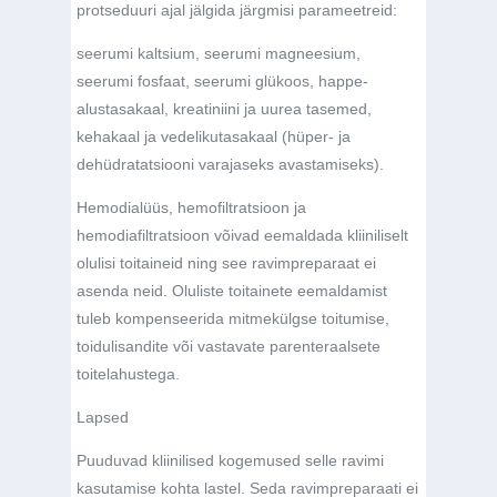
protseduuri ajal jälgida järgmisi parameetreid:
seerumi kaltsium, seerumi magneesium,
seerumi fosfaat, seerumi glükoos, happe-
alustasakaal, kreatiniini ja uurea tasemed,
kehakaal ja vedelikutasakaal (hüper- ja
dehüdratatsiooni varajaseks avastamiseks).
Hemodialüüs, hemofiltratsioon ja
hemodiafiltratsioon võivad eemaldada kliiniliselt
olulisi toitaineid ning see ravimpreparaat ei
asenda neid. Oluliste toitainete eemaldamist
tuleb kompenseerida mitmekülgse toitumise,
toidulisandite või vastavate parenteraalsete
toitelahustega.
Lapsed
Puuduvad kliinilised kogemused selle ravimi
kasutamise kohta lastel. Seda ravimpreparaati ei