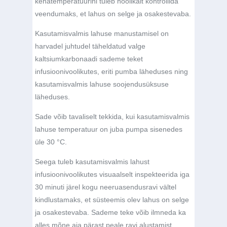
kehatemperatuurini tuleb hoolikalt kontrollida
veendumaks, et lahus on selge ja osakestevaba.
Kasutamisvalmis lahuse manustamisel on
harvadel juhtudel täheldatud valge
kaltsiumkarbonaadi sademe teket
infusioonivoolikutes, eriti pumba läheduses ning
kasutamisvalmis lahuse soojendusüksuse
läheduses.
Sade võib tavaliselt tekkida, kui kasutamisvalmis
lahuse temperatuur on juba pumpa sisenedes
üle 30 °C.
Seega tuleb kasutamisvalmis lahust
infusioonivoolikutes visuaalselt inspekteerida iga
30 minuti järel kogu neeruasendusravi vältel
kindlustamaks, et süsteemis olev lahus on selge
ja osakestevaba. Sademe teke võib ilmneda ka
alles mõne aja pärast peale ravi alustamist.