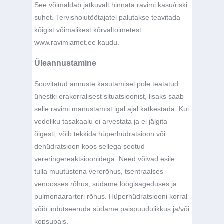
See võimaldab jätkuvalt hinnata ravimi kasu/riski
suhet. Tervishoiutöötajatel palutakse teavitada
kõigist võimalikest kõrvaltoimetest
www.ravimiamet.ee kaudu.
Üleannustamine
Soovitatud annuste kasutamisel pole teatatud
ühestki erakorralisest situatsioonist, lisaks saab
selle ravimi manustamist igal ajal katkestada. Kui
vedeliku tasakaalu ei arvestata ja ei jälgita
õigesti, võib tekkida hüperhüdratsioon või
dehüdratsioon koos sellega seotud
vereringereaktsioonidega. Need võivad esile
tulla muutustena vererõhus, tsentraalses
venoosses rõhus, südame löögisageduses ja
pulmonaararteri rõhus. Hüperhüdratsiooni korral
võib indutseeruda südame paispuudulikkus ja/või
kopsupais.