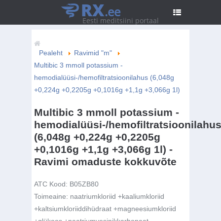
RX
.ee
Eesti meditsiini portaal
Pealeht
Ravimid "m"
Multibic 3 mmoll potassium -
hemodialüüsi-/hemofiltratsioonilahus (6,048g
+0,224g +0,2205g +0,1016g +1,1g +3,066g 1l)
Multibic 3 mmoll potassium -
hemodialüüsi-/hemofiltratsioonilahu
(6,048g +0,224g +0,2205g
+0,1016g +1,1g +3,066g 1l) -
Ravimi omaduste kokkuvõte
ATC Kood:
B05ZB80
Toimeaine:
naatriumkloriid +kaaliumkloriid
+kaltsiumkloriiddihüdraat +magneesiumkloriid