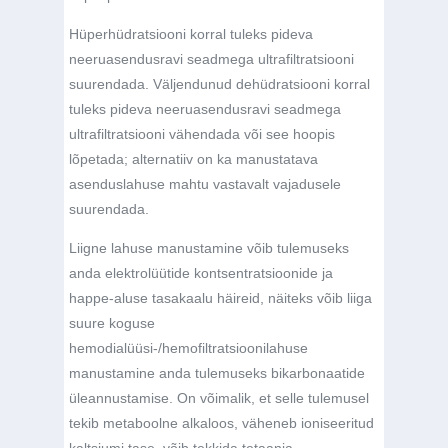
Hüperhüdratsiooni korral tuleks pideva
neeruasendusravi seadmega ultrafiltratsiooni
suurendada. Väljendunud dehüdratsiooni korral
tuleks pideva neeruasendusravi seadmega
ultrafiltratsiooni vähendada või see hoopis
lõpetada; alternatiiv on ka manustatava
asenduslahuse mahtu vastavalt vajadusele
suurendada.
Liigne lahuse manustamine võib tulemuseks
anda elektrolüütide kontsentratsioonide ja
happe-aluse tasakaalu häireid, näiteks võib liiga
suure koguse
hemodialüüsi-/hemofiltratsioonilahuse
manustamine anda tulemuseks bikarbonaatide
üleannustamise. On võimalik, et selle tulemusel
tekib metaboolne alkaloos, väheneb ioniseeritud
kaltsiumi tase, võib tekkida tetaania.