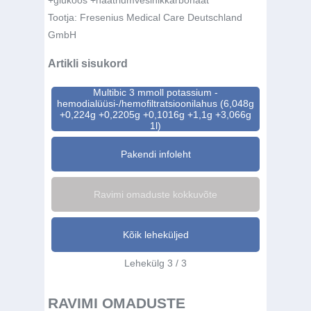
+glükoos +naatriumvesinikkarbonaat
Tootja:
Fresenius Medical Care Deutschland
GmbH
Artikli sisukord
Multibic 3 mmoll potassium -
hemodialüüsi-/hemofiltratsioonilahus (6,048g
+0,224g +0,2205g +0,1016g +1,1g +3,066g
1l)
Pakendi infoleht
Ravimi omaduste kokkuvõte
Kõik leheküljed
Lehekülg 3 / 3
RAVIMI OMADUSTE