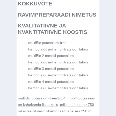
KOKKUVÕTE
RAVIMPREPARAADI NIMETUS
KVALITATIIVNE JA
KVANTITATIIVNE KOOSTIS
multiBic potassium-free
hemodialüüsi-/hemofiltratsioonilahus
multiBic 2 mmol/l potassium
hemodialüüsi-/hemofiltratsioonilahus
multiBic 3 mmol/l potassium
hemodialüüsi-/hemofiltratsioonilahus
multiBic 4 mmol/l potassium
hemodialüüsi-/hemofiltratsioonilahus
multiBic potassium-free/2/3/4 mmol/l potassium
on kahekambrilises kotis, millest ühes on 4750
ml aluselist vesinikkarbonaati ja teises 250 ml