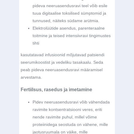
pideva neeruasendusravi teel võib esile
tuua digitaalise toksilised sümptomid ja
tunnused, näiteks südame arütmia.
Elektrolüütide asendus, parenteraalne
toitmine ja teised intensiivravi tingimustes
tihti
kasutatavad infusioonid mõjutavad patsiendi
seerumikoostist ja vedeliku tasakaalu. Seda
peab pideva neeruasendusravi määramisel
arvestama.
Fertiilsus, rasedus ja imetamine
Pidev neeruasendusravi võib vähendada
ravimite kontsentratsiooni veres, eriti
nende ravimite puhul, millel võime
proteiinidega seostuda on vähene, mille
jaotusruumala on väike, mille