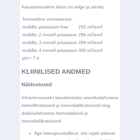
Kasutamisvalmis lahus on selge ja värvitu.
Teoreetiline osmolaarsus:
multiBic potassium-free
292 mOsm/l
multiBic 2 mmol/l potassium
296 mOsm/l
multiBic 3 mmol/l potassium
298 mOsm/l
multiBic 4 mmol/l potassium
300 mOsm/l
pH ≈ 7,4
KLIINILISED ANDMED
Näidustused
Intravenoosseks kasutamiseks asenduslahusena
hemofiltratsioonil ja hemodiafiltratsioonil ning
dialüüsilahusena hemodialüüsil ja
hemodiafiltratsioonil.
Äge neerupuudulikkus, mis vajab pidevat