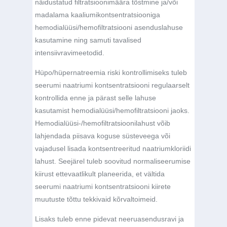
näidustatud filtratsioonimäära tõstmine ja/või
madalama kaaliumikontsentratsiooniga
hemodialüüsi/hemofiltratsiooni asenduslahuse
kasutamine ning samuti tavalised
intensiivravimeetodid.
Hüpo/hüpernatreemia riski kontrollimiseks tuleb
seerumi naatriumi kontsentratsiooni regulaarselt
kontrollida enne ja pärast selle lahuse
kasutamist hemodialüüsi/hemofiltratsiooni jaoks.
Hemodialüüsi-/hemofiltratsioonilahust võib
lahjendada piisava koguse süsteveega või
vajadusel lisada kontsentreeritud naatriumkloriidi
lahust. Seejärel tuleb soovitud normaliseerumise
kiirust ettevaatlikult planeerida, et vältida
seerumi naatriumi kontsentratsiooni kiirete
muutuste tõttu tekkivaid kõrvaltoimeid.
Lisaks tuleb enne pidevat neeruasendusravi ja