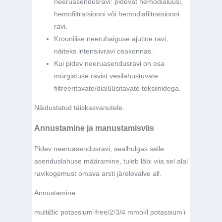
neeruasendusravi: pidevat hemodialüüsi,
hemofiltratsiooni või hemodiafiltratsiooni
ravi.
Kroonilise neeruhaiguse ajutine ravi,
näiteks intensiivravi osakonnas.
Kui pidev neeruasendusravi on osa
mürgistuse ravist vesilahustuvate
filtreeritavate/dialüüsitavate toksiinidega.
Näidustatud täiskasvanutele.
Annustamine ja manustamisviis
Pidev neeruasendusravi, sealhulgas selle
asenduslahuse määramine, tuleb läbi viia sel alal
ravikogemust omava arsti järelevalve all.
Annustamine
multiBic potassium-free/2/3/4 mmol/l potassium’i