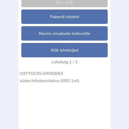
(5rü 1ml)
Pakendi infoleht
Ravimi omaduste kokkuvõte
Kõik leheküljed
Lehekülg 1 / 3
OXYTOCIN-GRINDEKS
süste-/infusioonilahus (5RÜ 1ml)