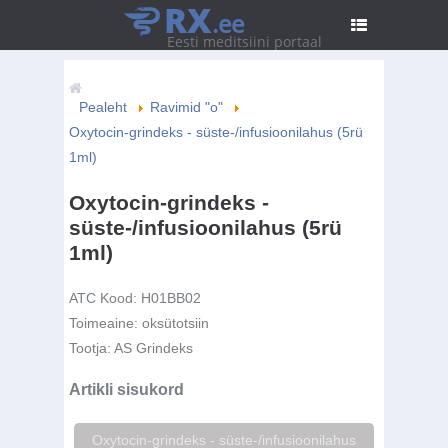
RX
.ee
Eesti meditsiini portaal
Pealeht
Ravimid "o"
Oxytocin-grindeks - süste-/infusioonilahus (5rü
1ml)
Oxytocin-grindeks -
süste-/infusioonilahus (5rü
1ml)
ATC Kood:
H01BB02
Toimeaine:
oksütotsiin
Tootja:
AS Grindeks
Artikli sisukord
Oxytocin-grindeks - süste-/infusioonilahus