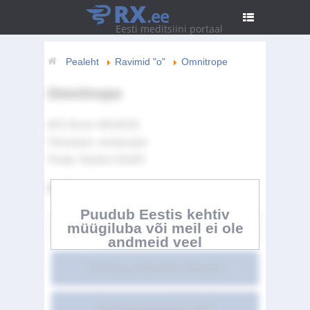
RX
.ee
Eesti meditsiini portaal
Pealeht
Ravimid "o"
Omnitrope
Omnitrope
ATC Kood:
H01AC01
Toimeaine:
somatropin
Tootja:
Sandoz GmbH
Artikli sisukord
Puudub Eestis kehtiv
müügiluba või meil ei ole
Omnitrope
andmeid veel
Omnitrope kokkuvõte üldsusele
Omnitrope toote info LISA I