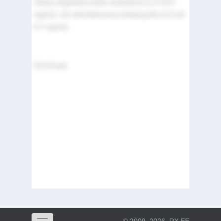
millest segatakse kokku süstelahus (1,3 või 5
mg/ml), või valmislahusena kolbampullis (3,3 või
6,7 mg/ml).
Omnitrope
© 2009–2026
RX.EE