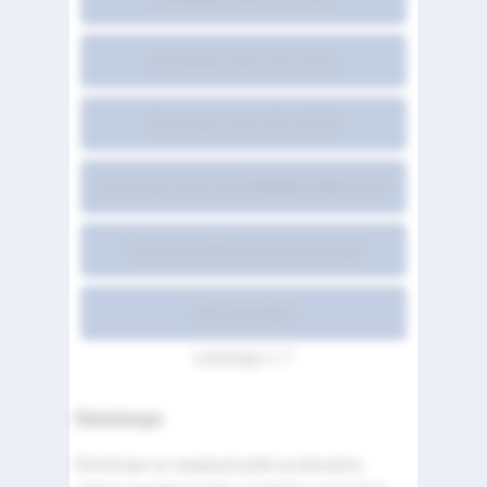
Omnitrope toote info LISA II
Omnitrope toote info LISA III
Omnitrope toote info PAKENDI INDOLEHT
Omnitrope kõik lubatud esitusviisid
Kõik leheküljed
Lehekülg 1 / 7
Omnitrope
Omnitrope on saadaval pulbri ja lahustina,