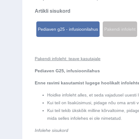
Artikli sisukord
Pediaven g25 - infusioonilahus
Pakendi infoleht
Pakendi infoleht: teave kasutajale
Pediaven G25, infusioonilahus
Enne ravimi kasutamist lugege hoolikalt infolehte,
Hoidke infoleht alles, et seda vajadusel uuesti 
Kui teil on lisaküsimusi, pidage nõu oma arsti v
Kui teil tekib ükskõik milline kõrvaltoime, pida
mida selles infolehes ei ole nimetatud.
Infolehe sisukord