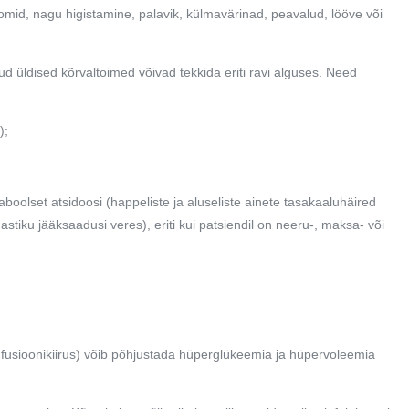
tomid, nagu higistamine, palavik, külmavärinad, peavalud, lööve või
d üldised kõrvaltoimed võivad tekkida eriti ravi alguses. Need
);
boolset atsidoosi (happeliste ja aluseliste ainete tasakaaluhäired
stiku jääksaadusi veres), eriti kui patsiendil on
neeru-, maksa- või
.
nfusioonikiirus) võib põhjustada hüperglükeemia ja hüpervoleemia