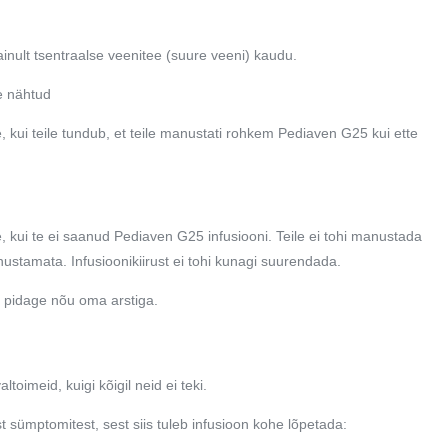
nult tsentraalse veenitee (suure veeni) kaudu.
e nähtud
e, kui teile tundub, et teile manustati rohkem Pediaven G25 kui ette
e, kui te ei saanud Pediaven G25 infusiooni. Teile ei tohi manustada
ustamata. Infusioonikiirust ei tohi kunagi suurendada.
a, pidage nõu oma arstiga.
oimeid, kuigi kõigil neid ei teki.
t sümptomitest, sest siis tuleb infusioon kohe lõpetada: