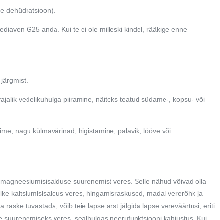
ine dehüdratsioon).
 Pediaven G25 anda. Kui te ei ole milleski kindel, rääkige enne
järgmist.
jalik vedelikuhulga piiramine, näiteks teatud südame-, kopsu- või
toime, nagu külmavärinad, higistamine, palavik, lööve või
agneesiumisisalduse suurenemist veres. Selle nähud võivad olla
äike kaltsiumisisaldus veres, hingamisraskused, madal vererõhk ja
aske tuvastada, võib teie lapse arst jälgida lapse vereväärtusi, eriti
se suurenemiseks veres, sealhulgas neerufunktsiooni kahjustus. Kui