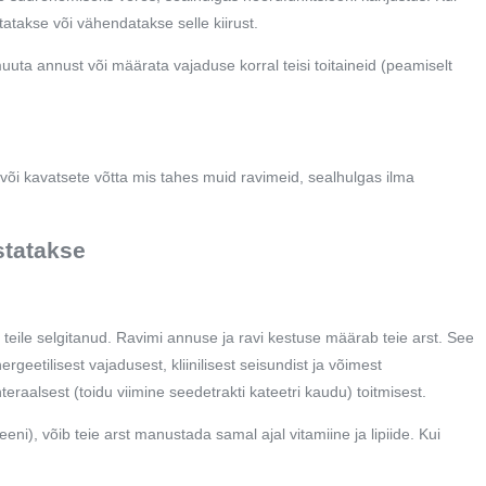
takse või vähendatakse selle kiirust.
b muuta annust või määrata vajaduse korral teisi toitaineid (peamiselt
ud või kavatsete võtta mis tahes muid ravimeid, sealhulgas ilma
statakse
 teile selgitanud. Ravimi annuse ja ravi kestuse määrab teie arst. See
geetilisest vajadusest, kliinilisest seisundist ja võimest
eraalsest (toidu viimine seedetrakti kateetri kaudu) toitmisest.
ni), võib teie arst manustada samal ajal vitamiine ja lipiide. Kui