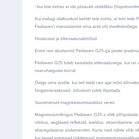
−
kui teie kehas ei ole piisavalt vedelikku (hüpotoonil
Kui midagi ülaltoodust kehtib teie kohta, ei tohi teile
Pediaven’i manustamist oma arsti või meditsiiniõega.
Hoiatused ja ettevaatusabinõud
Enne ravi alustamist Pediaven G25-ga peate teadma 
Pediaven G25 tuleb kasutada ettevaatusega, kui on va
neeruhaiguste korral.
Öelge oma arstile, kui teil tekib ravi ajal mõni kõrval
hingamisraskused. Infusioon tuleb lõpetada.
Suurenenud magneesiumisisaldus veres
Magneesiumikogus Pediaven G25-s võib põhjustada m
nõrkus, aeglased refleksid, iiveldus, oksendamine, v
ebaregulaarne südamerütm. Kuna neid nähte võib olla r
kui lapsel esinevad riskitegurid magneesiumisisaldu