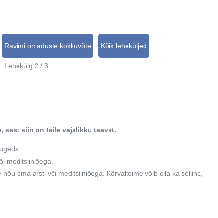
Ravimi omaduste kokkuvõte
Kõik leheküljed
Lehekülg 2 / 3
 sest siin on teile vajalikku teavet.
lugeda.
õi meditsiiniõega.
ge nõu oma arsti või meditsiiniõega. Kõrvaltoime võib olla ka selline,