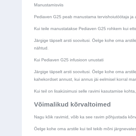
Manustamisviis
Pediaven G25 peab manustama tervishoiutöötaja ja ai
Kui teile manustatakse Pediaven G25 rohkem kui ett
Järgige täpselt arsti soovitusi. Öelge kohe oma arstil
nähtud.
Kui Pediaven G25 infusioon unustati
Järgige täpselt arsti soovitusi. Öelge kohe oma arstil
kahekordset annust, kui annus jäi eelmisel korral man
Kui teil on lisaküsimusi selle ravimi kasutamise koht
Võimalikud kõrvaltoimed
Nagu kõik ravimid, võib ka see ravim põhjustada kõrvalt
Öelge kohe oma arstile kui teil tekib mõni järgnevates