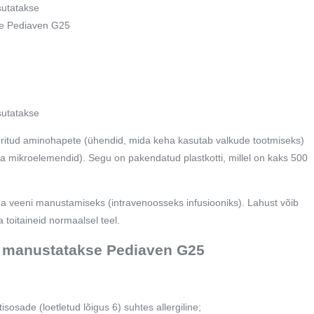
sutatakse
se Pediaven G25
sutatakse
eritud aminohapete (ühendid, mida keha kasutab valkude tootmiseks)
 ja mikroelemendid). Segu on pakendatud plastkotti, millel on kaks 500
na veeni manustamiseks (intravenoosseks infusiooniks). Lahust võib
 toitaineid normaalsel teel.
le manustatakse Pediaven G25
isosade (loetletud lõigus 6) suhtes allergiline;