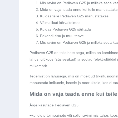
Mis ravim on Pediaven G25 ja milleks seda ka
Mida on vaja teada enne kui teile manustatak
Kuidas teile Pediaven G25 manustatakse
Võimalikud kõrvaltoimed
Kuidas Pediaven G25 säilitada
Pakendi sisu ja muu teave
Mis ravim on Pediaven G25 ja milleks seda ka
Pediaven G25 on toitainete segu, milles on kombine
lahus, glükoos (süsivesikud) ja soolad (elektrolüüdid
ml kambrit.
Tegemist on lahusega, mis on mõeldud tilkinfusiooni
manustada imikutele, lastele ja noorukitele, kes ei saa
Mida on vaja teada enne kui tei
Ärge kasutage Pediaven G25:
−
kui olete toimeainete või selle ravimi mis tahes koost