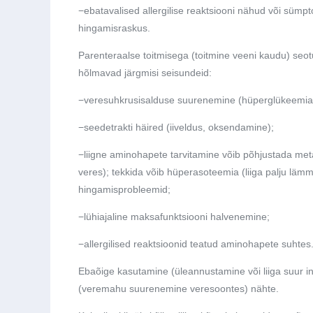
−
ebatavalised allergilise reaktsiooni nähud või sümp
hingamisraskus.
Parenteraalse toitmisega (toitmine veeni kaudu) seotu
hõlmavad järgmisi seisundeid:
−
veresuhkrusisalduse suurenemine (hüperglükeemia
−
seedetrakti häired (iiveldus, oksendamine);
−
liigne aminohapete tarvitamine võib põhjustada meta
veres); tekkida võib hüperasoteemia (liiga palju lämma
hingamisprobleemid;
−
lühiajaline maksafunktsiooni halvenemine;
−
allergilised reaktsioonid teatud aminohapete suhtes
Ebaõige kasutamine (üleannustamine või liiga suur i
(veremahu suurenemine veresoontes) nähte.