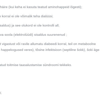
äire (kui keha ei kasuta teatud aminohappeid õigesti);
 korral ei ole võimalik teha dialüüsi;
ldus) ja see olukord ei ole kontrolli all;
va soola (elektrolüüdi) sisaldus suurenenud ;
t vigastust või ravile allumatu diabeedi korral, teil on metaboolne
appekogused veres), tõsine infektsioon (septiline šokk), šoki äge
imetatud toitmise taasalustamise sündroomi tekkeks.
);