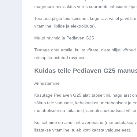
magneesiumisisaldus veres suureneb, infusioon lõpeta
Teie arst jälgib teie seisundit kogu ravi vältel ja või
vitamiine, lipiide ja elektrolüüte).
Muud ravimid ja Pediaven G25
Teatage oma arstile, kui te võtate, olete hiljuti võtn
retseptita ostetud ravimeid.
Kuidas teile Pediaven G25 manu
Annustamine
Kasutage Pediaven G25 alati täpselt nii, nagu arst on
sõltub teie vanusest, kehakaalust, metaboolsest ja ener
metaboliseerida toitaineid, samuti suukaudsest või ent
Kui toitmine on ainult intravenoosne (manustatakse vee
lisatakse vitamiine, tuleb kotti kaitsta valguse eest.