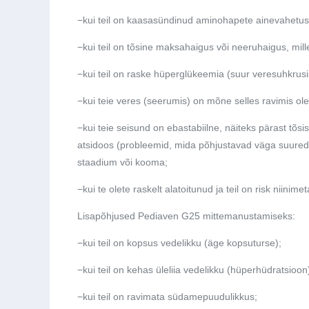
−
kui teil on kaasasündinud aminohapete ainevahetush
−
kui teil on tõsine maksahaigus või neeruhaigus, mille
−
kui teil on raske hüperglükeemia (suur veresuhkrusisa
−
kui teie veres (seerumis) on mõne selles ravimis ole
−
kui teie seisund on ebastabiilne, näiteks pärast tõsis
atsidoos (probleemid, mida põhjustavad väga suured h
staadium või kooma;
−
kui te olete raskelt alatoitunud ja teil on risk niin
Lisapõhjused Pediaven G25 mittemanustamiseks:
−
kui teil on kopsus vedelikku (äge kopsuturse);
−
kui teil on kehas üleliia vedelikku (hüperhüdratsioon
−
kui teil on ravimata südamepuudulikkus;