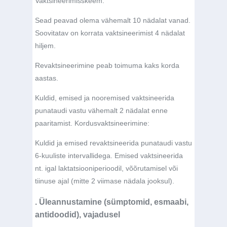
Vaktsineerimisskeem:
Sead peavad olema vähemalt 10 nädalat vanad.
Soovitatav on korrata vaktsineerimist 4 nädalat
hiljem.
Revaktsineerimine peab toimuma kaks korda
aastas.
Kuldid, emised ja nooremised vaktsineerida
punataudi vastu vähemalt 2 nädalat enne
paaritamist. Kordusvaktsineerimine:
Kuldid ja emised revaktsineerida punataudi vastu
6-kuuliste intervallidega. Emised vaktsineerida
nt. igal laktatsiooniperioodil, võõrutamisel või
tiinuse ajal (mitte 2 viimase nädala jooksul).
. Üleannustamine (sümptomid, esmaabi,
antidoodid), vajadusel