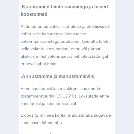
.Koostoimed teiste ravimitega ja teised
koostoimed
Andmed antud vaktsiini ohutuse ja efektiivsuse
kohta selle kasutamisel koos teiste
veterinaarravimitega puuduvad. Seetõttu tuleb
selle vaktsiini kasutamine, enne või pärast
ükskõik millist veterinaarravimit, otsustada igal
erineval juhul eraldi.
.Annustamine ja manustamisviis
Enne kasutamist lasta vaktsiinil soojeneda
toatemperatuurini (15...25°C). Loksutada enne
kasutamist ja kasutamise ajal.
1 doos (2 ml) sea kohta, manustatuna sügavale
lihastesse, kõrva taha.