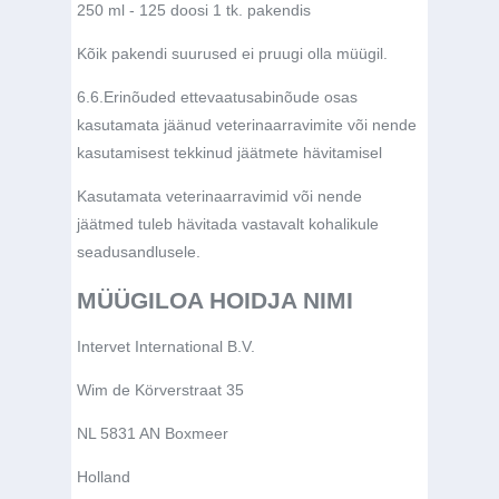
250 ml - 125 doosi 1 tk. pakendis
Kõik pakendi suurused ei pruugi olla müügil.
6.6.
Erinõuded ettevaatusabinõude osas
kasutamata jäänud veterinaarravimite või nende
kasutamisest tekkinud jäätmete hävitamisel
Kasutamata veterinaarravimid või nende
jäätmed tuleb hävitada vastavalt kohalikule
seadusandlusele.
MÜÜGILOA HOIDJA NIMI
Intervet International B.V.
Wim de Körverstraat 35
NL 5831 AN Boxmeer
Holland