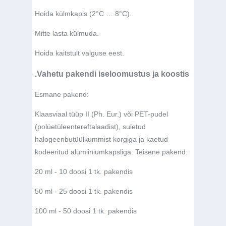
Hoida külmkapis (2°C … 8°C).
Mitte lasta külmuda.
Hoida kaitstult valguse eest.
.Vahetu pakendi iseloomustus ja koostis
Esmane pakend:
Klaasviaal tüüp II (Ph. Eur.) või PET-pudel
(polüetüleentereftalaadist), suletud
halogeenbutüülkummist korgiga ja kaetud
kodeeritud alumiiniumkapsliga. Teisene pakend:
20 ml - 10 doosi 1 tk. pakendis
50 ml - 25 doosi 1 tk. pakendis
100 ml - 50 doosi 1 tk. pakendis