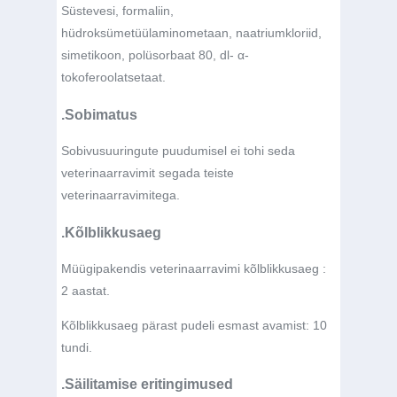
Süstevesi, formaliin,
hüdroksümetüülaminometaan, naatriumkloriid,
simetikoon, polüsorbaat 80, dl- α-
tokoferoolatsetaat.
.Sobimatus
Sobivusuuringute puudumisel ei tohi seda
veterinaarravimit segada teiste
veterinaarravimitega.
.Kõlblikkusaeg
Müügipakendis veterinaarravimi kõlblikkusaeg :
2 aastat.
Kõlblikkusaeg pärast pudeli esmast avamist: 10
tundi.
.Säilitamise eritingimused