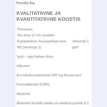
Porcilis Ery
KVALITATIIVNE JA
KVANTITATIIVNE KOOSTIS
Toimeaine:
Üks doos (2 ml) sisaldab:
Erysipelothrix rhusiopathiae
tüve
vähemalt 1
M2 (serotüüp 2)
ppd*
*ppd – sigu kaitsev doos
Adjuvant
dl α-tokoferoolatsetaat 150 mg Konservant:
Formaldehüüd 0,05%.
Abiained:
Abiainete terviklik loetelu on esitatud punktis 6.1.