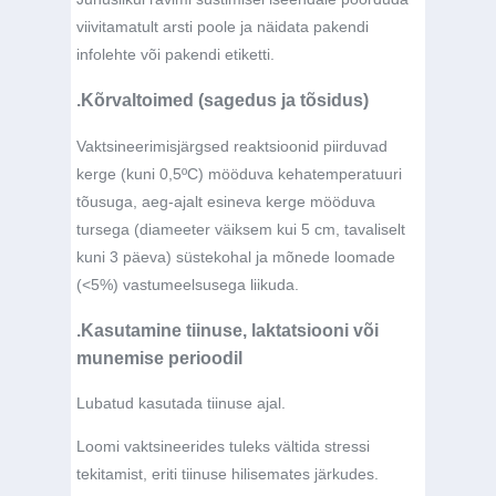
viivitamatult arsti poole ja näidata pakendi
infolehte või pakendi etiketti.
.Kõrvaltoimed (sagedus ja tõsidus)
Vaktsineerimisjärgsed reaktsioonid piirduvad
kerge (kuni 0,5ºC) mööduva kehatemperatuuri
tõusuga, aeg-ajalt esineva kerge mööduva
tursega (diameeter väiksem kui 5 cm, tavaliselt
kuni 3 päeva) süstekohal ja mõnede loomade
(<5%) vastumeelsusega liikuda.
.Kasutamine tiinuse, laktatsiooni või
munemise perioodil
Lubatud kasutada tiinuse ajal.
Loomi vaktsineerides tuleks vältida stressi
tekitamist, eriti tiinuse hilisemates järkudes.