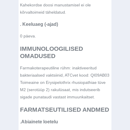
Kahekordse doosi manustamisel ei ole
kõrvaltoimeid täheldatud.
. Keeluaeg (-ajad)
0 päeva.
IMMUNOLOOGILISED
OMADUSED
Farmakoterapeutiline rühm: inaktiveeritud
bakteriaalsed vaktsiinid, ATCvet kood: QI09AB03
Toimeaine on
Erysipelothrix rhusiopathiae
tüve
M2 (serotüüp 2) rakulüsaat, mis indutseerib
sigade punataudi vastast immuunkaitset.
FARMATSEUTILISED ANDMED
.Abiainete loetelu