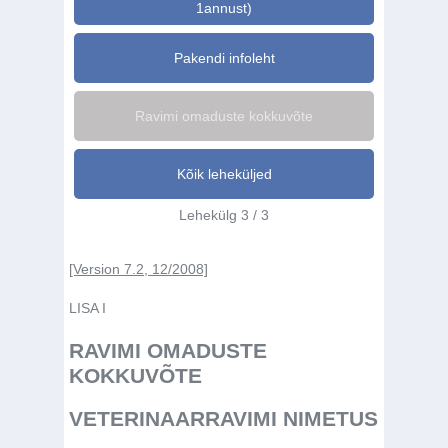
1annust)
Pakendi infoleht
Ravimi omaduste kokkuvõte
Kõik leheküljed
Lehekülg 3 / 3
[Version 7.2, 12/2008]
LISA I
RAVIMI OMADUSTE
KOKKUVÕTE
VETERINAARRAVIMI NIMETUS