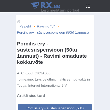
RX
.ee
Eesti meditsiini portaal
Pealeht
Ravimid "p"
Porcilis ery - süstesuspensioon (50tü 1annust)
Porcilis ery -
süstesuspensioon (50tü
1annust) - Ravimi omaduste
kokkuvõte
ATC Kood:
QI09AB03
Toimeaine:
Erysipelothrix inaktiveeritud vaktsiin
Tootja:
Intervet International B.V.
Artikli sisukord
Porcilis ery - süstesuspensioon (50tü