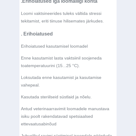
.Erihoiatused iga loomaliigi kohta
Loomi vaktsineerides tuleks vältida stressi
tekitamist, eriti tiinuse hilisemates järkudes.
. Erihoiatused
Erihoiatused kasutamisel loomadel
Enne kasutamist lasta vaktsiinil soojeneda
toatemperatuurini (15...25 °C).
Loksutada enne kasutamist ja kasutamise
vahepeal.
Kasutada steriilseid süstlaid ja nõelu.
Antud veterinaarravimit loomadele manustava
isiku poolt rakendatavad spetsiaalsed
ettevaatusabinõud
Juhuslikul ravimi süstimisel iseendale pöörduda