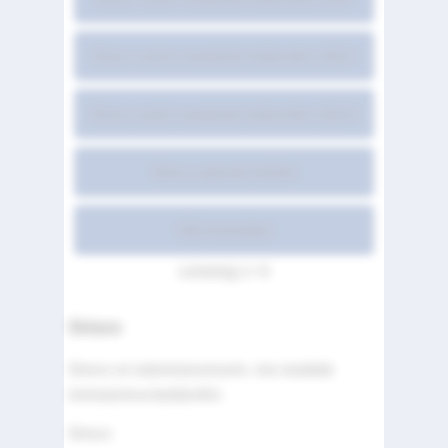
Sirturo ravimi omaduste kokkuvõte LISA II
Sirturo ravimi omaduste kokkuvõte LISA III
Sirturo pakendi infoleht
Kõik leheküljed
Lehekülg 1 / 6
Sirturo
Sirturo on tuberkuloosiravim, mis sisaldab
toimeainena bedakviliini.
Sirturo