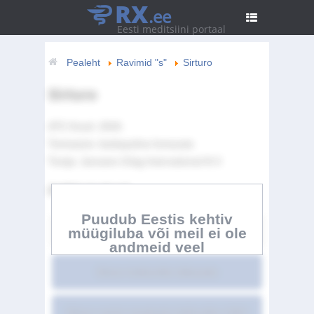
RX
.ee
Eesti meditsiini portaal
Pealeht
Ravimid "s"
Sirturo
Sirturo
ATC Kood:
J04A
Toimeaine:
bedaquiline fumarate
Tootja:
Janssen-Cilag International N.V.
Artikli sisukord
Puudub Eestis kehtiv
müügiluba või meil ei ole
Sirturo
andmeid veel
Sirturo kokkuvõte üldsusele
Sirturo ravimi omaduste kokkuvõte LISA I