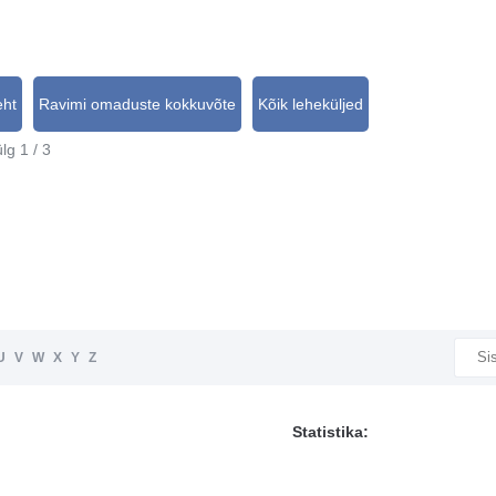
eht
Ravimi omaduste kokkuvõte
Kõik leheküljed
lg 1 / 3
U
V
W
X
Y
Z
Statistika: