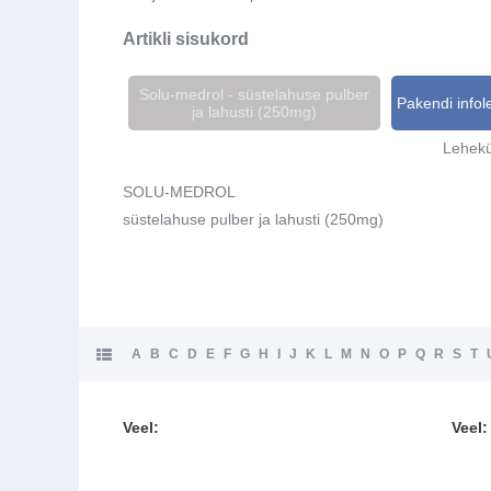
Artikli sisukord
Solu-medrol - süstelahuse pulber
Pakendi infol
ja lahusti (250mg)
Lehekü
SOLU-MEDROL
süstelahuse pulber ja lahusti (250mg)
A
B
C
D
E
F
G
H
I
J
K
L
M
N
O
P
Q
R
S
T
Veel:
Veel: