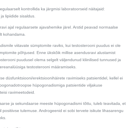
egulaarselt kontrollida ka järgmisi laboratoorseid näitajaid:
 lipiidide sisaldus.
g ravi ajal regulaarsete ajavahemike järel. Arstid peavad normaalse
elt kohandama.
dismile viitavate sümptomite raviks, kui testosterooni puudus ei ole
sümptomite põhjused. Enne ükskõik millise asendusravi alustamist
terooni puudusel olema selgelt väljendunud kliinilised tunnused ja
vereanalüüsiga testosterooni määramiseks.
 düsfunktsiooni/erektsioonihäirete ravimiseks patsientidel, kellel ei
üpogonadotroopse hüpogonadismiga patsientide viljakuse
teisi ravimeetodeid.
maarse ja sekundaarse meeste hüpogonadismi tõttu, tuleb teavitada, et
l positiivse tulemuse. Androgeenid ei sobi tervete isikute lihasarengu
eks.