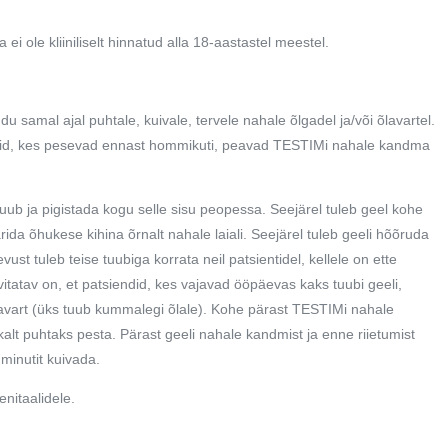
i ole kliiniliselt hinnatud alla
18-aastastel
meestel.
 samal ajal puhtale, kuivale, tervele nahale õlgadel ja/või õlavartel.
did, kes pesevad ennast hommikuti, peavad TESTIMi nahale kandma
uub ja pigistada kogu selle sisu peopessa. Seejärel tuleb geel kohe
ida õhukese kihina õrnalt nahale laiali. Seejärel tuleb geeli hõõruda
st tuleb teise tuubiga korrata neil patsientidel, kellele on ette
atav on, et patsiendid, kes vajavad ööpäevas kaks tuubi geeli,
avart (üks tuub kummalegi õlale). Kohe pärast TESTIMi nahale
kalt puhtaks pesta. Pärast geeli nahale kandmist ja enne riietumist
inutit kuivada.
enitaalidele.