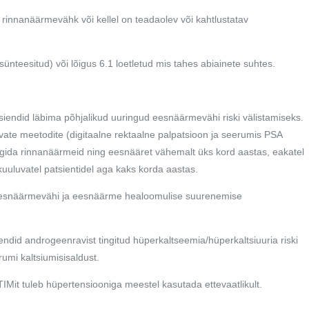
rinnanäärmevähk või kellel on teadaolev või kahtlustatav
 sünteesitud) või lõigus 6.1 loetletud mis tahes abiainete suhtes.
siendid läbima põhjalikud uuringud eesnäärmevähi riski välistamiseks.
avate meetodite (digitaalne rektaalne palpatsioon ja seerumis PSA
jälgida rinnanäärmeid ning eesnääret vähemalt üks kord aastas, eakatel
a kuuluvatel patsientidel aga kaks korda aastas.
a eesnäärmevähi ja eesnäärme healoomulise suurenemise
iendid androgeenravist tingitud hüperkaltseemia/hüperkaltsiuuria riski
rumi kaltsiumisisaldust.
Mit tuleb hüpertensiooniga meestel kasutada ettevaatlikult.