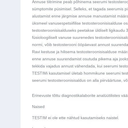
Annuse tiitrimine peab põhinema seerumi testosterooni
sümptomite püsimisel. Selleks, et tagada seerumis pi
alustamist enne järgmise annuse manustamist määra
üksmeel vanusespetsiifilise testosteroonisisalduse
testosteroonisisalduseks peetakse üldiselt ligikaudu 
füsioloogiliselt vanuse suurenedes testosteroonisisa
normi, võib testosterooni ööpäevast annust suurenda
Ravi kestuse ja hilisema testosteroonisisalduse määr
enne annuse suurendamist osutuda pikema aja jooksul va
tekkida vajadus annust vähendada, kui seerumi testos
TESTIMi kasutamisel ületab hommikune seerumi testos
seerumi testosteroonisisaldus on alla piirväärtuse, 
Erinevuste tõttu diagnostikalaborite analüütilistes v
Naised
TESTIM ei ole ette nähtud kasutamiseks naistel.