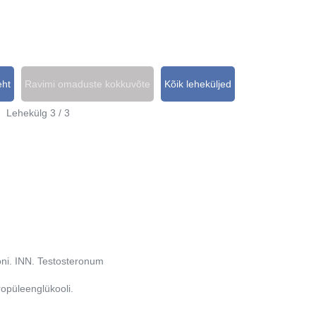
eht
Ravimi omaduste kokkuvõte
Kõik leheküljed
Lehekülg 3 / 3
oni. INN. Testosteronum
ropüleenglükooli.