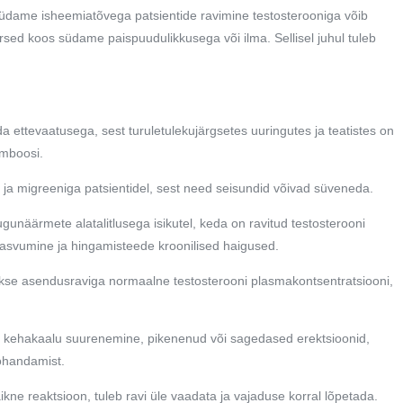
üdame isheemiatõvega patsientide ravimine testosterooniga võib
rsed koos südame paispuudulikkusega või ilma. Sellisel juhul tuleb
da ettevaatusega, sest turuletulekujärgsetes uuringutes ja teatistes on
omboosi.
 ja migreeniga patsientidel, sest need seisundid võivad süveneda.
unäärmete alatalitlusega isikutel, keda on ravitud testosterooni
gu rasvumine ja hingamisteede kroonilised haigused.
takse asendusraviga normaalne testosterooni plasmakontsentratsiooni,
sus, kehakaalu suurenemine, pikenenud või sagedased erektsioonid,
kohandamist.
ikne reaktsioon, tuleb ravi üle vaadata ja vajaduse korral lõpetada.