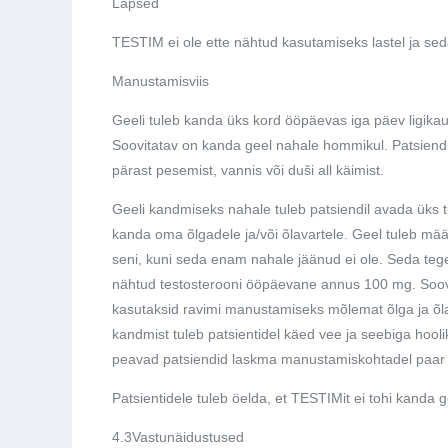
Lapsed
TESTIM ei ole ette nähtud kasutamiseks lastel ja seda e
Manustamisviis
Geeli tuleb kanda üks kord ööpäevas iga päev ligikaudu
Soovitatav on kanda geel nahale hommikul. Patsien
pärast pesemist, vannis või duši all käimist.
Geeli kandmiseks nahale tuleb patsiendil avada üks t
kanda oma õlgadele ja/või õlavartele. Geel tuleb määr
seni, kuni seda enam nahale jäänud ei ole. Seda tegevu
nähtud testosterooni ööpäevane annus 100 mg. Soovit
kasutaksid ravimi manustamiseks mõlemat õlga ja õl
kandmist tuleb patsientidel käed vee ja seebiga hooli
peavad patsiendid laskma manustamiskohtadel paar m
Patsientidele tuleb öelda, et TESTIMit ei tohi kanda g
4.3
Vastunäidustused