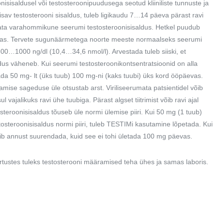
sisaldusel või testosteroonipuudusega seotud kliiniliste tunnuste ja
isav testosterooni sisaldus, tuleb ligikaudu 7…14 päeva pärast ravi
ta varahommikune seerumi testosteroonisisaldus. Hetkel puudub
 osas. Tervete sugunäärmetega noorte meeste normaalseks seerumi
300…1000 ng/dl (10,4…34,6 nmol/l). Arvestada tuleb siiski, et
ldus väheneb. Kui seerumi testosteroonikontsentratsioonid on alla
da 50 mg- lt (üks tuub) 100
mg-ni
(kaks tuubi) üks kord ööpäevas.
amise sageduse üle otsustab arst. Viriliseerumata patsientidel võib
jalikuks ravi ühe tuubiga. Pärast algset tiitrimist võib ravi ajal
teroonisisaldus tõuseb üle normi ülemise piiri. Kui 50 mg (1 tuub)
teroonisisaldus normi piiri, tuleb TESTIMi kasutamine lõpetada. Kui
võib annust suurendada, kuid see ei tohi ületada 100 mg päevas.
äärtustes tuleks testosterooni määramised teha ühes ja samas laboris.