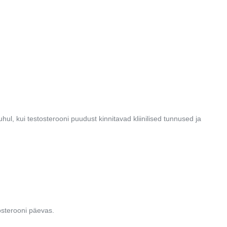
l, kui testosterooni puudust kinnitavad kliinilised tunnused ja
osterooni päevas.