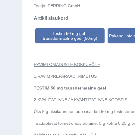
Tootja:
FERRING GmbH
Artikli sisukord
Testim 50 mg gel -
Pakendi infol
transdermaalne geel (50mg)
RAVIMI OMADUSTE KOKKUVÕTE
1.
RAVIMPREPARAADI NIMETUS
TESTIM 50 mg transdermaalne geel
2.
KVALITATIIVNE JA KVANTITATIIVNE KOOSTIS
Üks 5 g üksikannuse tuub sisaldab 50 mg testostero
Teadaolevat toimet omav abiaine
: 5 g kohta 0,25 g p
Abiainete täielik loetelu vt lõik 6.1.