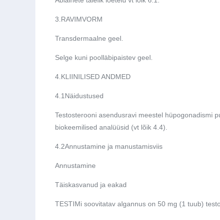
3.
RAVIMVORM
Transdermaalne geel.
Selge kuni poolläbipaistev geel.
4.
KLIINILISED ANDMED
4.1
Näidustused
Testosterooni asendusravi meestel hüpogonadismi puhu
biokeemilised analüüsid (vt lõik 4.4).
4.2
Annustamine ja manustamisviis
Annustamine
Täiskasvanud ja eakad
TESTIMi soovitatav algannus on 50 mg (1 tuub) test