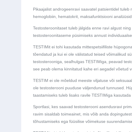
Pikaajalist androgeenravi saavatel patsientidel tuleb r
hemoglobiin, hematokrit, maksafunktsiooni analüüsid ja
Testosteroonitaset tuleb jälgida enne ravi algust nin
testosteroonitaseme püsimiseks annust individuaals
TESTIMit ei tohi kasutada mittespetsiifiliste hüpogona
tõendatud ja kui ei ole välistatud teised võimalikud 
testosterooniga, sealhulgas TESTIMiga, peavad testos
see peab olema kinnitatud kahe eri aegadel võetud 
TESTIM ei ole mõeldud meeste viljatuse või seksuaalse
ole testosterooni puuduse väljendunud tunnused. H
taastamiseks tuleb lisaks ravile TESTIMiga kasutada 
Sportlasi, kes saavad testosterooni asendusravi pri
ravim sisaldab toimeainet, mis võib anda dopingutesti
tõhustamiseks ega füüsilise võimekuse suurendamis