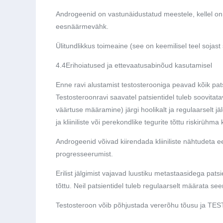
Androgeenid on vastunäidustatud meestele, kellel on 
eesnäärmevähk.
Ülitundlikkus toimeaine (see on keemilisel teel sojast
4.4
Erihoiatused ja ettevaatusabinõud kasutamisel
Enne ravi alustamist testosterooniga peavad kõik pat
Testosteroonravi saavatel patsientidel tuleb soovitat
väärtuse määramine) järgi hoolikalt ja regulaarselt 
ja kliiniliste või perekondlike tegurite tõttu riskirühm
Androgeenid võivad kiirendada kliiniliste nähtudet
progresseerumist.
Erilist jälgimist vajavad luustiku metastaasidega pats
tõttu. Neil patsientidel tuleb regulaarselt määrata see
Testosteroon võib põhjustada vererõhu tõusu ja TESTI