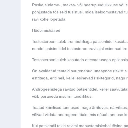
Raske
südame-,
maksa- või neerupuudulikkuse või s
põhjustada tõsiseid tüsistusi, mida iseloomustavad tu
ravi kohe lõpetada.
Hüübimishäired
Testosterooni tuleb trombofiiliaga patsientidel kasuta
nendel patsientidel testosteroonravi ajal esinenud tr
Testosterooni tuleb kasutada ettevaatusega epilepsia
On avaldatud teateid suurenenud uneapnoe riskist sug
estritega, eriti neil, kellel esinevad riskitegurid, na
Androgeenidega ravitud patsientidel, kellel saavuta
võib paraneda insuliini tundlikkus.
Teatud kliinilised tunnused, nagu ärrituvus, närvili
võivad viidata androgeeni liiale, mis nõuab annuse 
Kui patsiendil tekib ravimi manustamiskohal tõsine pa