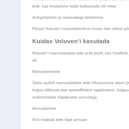
teile, kas imetamine tuleb katkestada või mitte.
Autojuhtimine ja masinatega töötamine
Pärast Voluven’i manustamist ei muutu teie võime juh
Kuidas Voluven’i kasutada
Voluven’i manustatakse teile arsti poolt, kes hoolikal
all.
Manustamisviis
Seda ravimit manustatakse teile infusioonina veeni (i
kogus sõltuvad teie spetsiifilistest vajadustest, haig
maksimaalse ööpäevase annusega.
Annustamine
Arst määrab teile õige annuse.