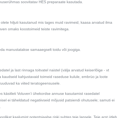
anuserühmas soovitatav HES preparaate kasutada.
i olete hiljuti kasutanud mis tages muid ravimeid, kaasa arvatud ilma
oluven omaks koostoimeid teiste ravimitega.
seda manustatakse samaaegselt toidu või joogiga.
l ja last rinnaga toitvatel naistel (välja arvatud keiserlõige - vt
ga kaudseid kahjustavaid toimeid raseduse kulule, embrüo ja loote
Puuduvad ka viited teratogeensusele.
les käsitleti Voluven’i ühekordse annuse kasutamist rasedatel
isel ei täheldatud negatiivseid mõjusid patsiendi ohutusele; samuti ei
.
oolikat kaalumist potentsiaalse riski suhtes teie lapsele. Teie arst ütleb