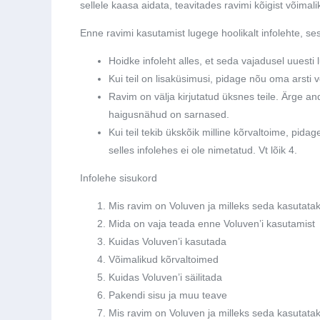
sellele kaasa aidata, teavitades ravimi kõigist võimali
Enne ravimi kasutamist lugege hoolikalt infolehte, sest 
Hoidke infoleht alles, et seda vajadusel uuesti 
Kui teil on lisaküsimusi, pidage nõu oma arsti v
Ravim on välja kirjutatud üksnes teile. Ärge andk
haigusnähud on sarnased.
Kui teil tekib ükskõik milline kõrvaltoime, pida
selles infolehes ei ole nimetatud. Vt lõik 4.
Infolehe sisukord
Mis ravim on Voluven ja milleks seda kasutata
Mida on vaja teada enne Voluven’i kasutamist
Kuidas Voluven’i kasutada
Võimalikud kõrvaltoimed
Kuidas Voluven’i säilitada
Pakendi sisu ja muu teave
Mis ravim on Voluven ja milleks seda kasutata