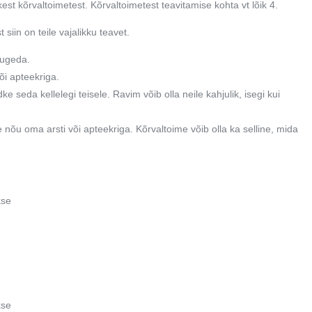
kest kõrvaltoimetest. Kõrvaltoimetest teavitamise kohta vt lõik 4.
siin on teile vajalikku teavet.
lugeda.
õi apteekriga.
e seda kellelegi teisele. Ravim võib olla neile kahjulik, isegi kui
ge nõu oma arsti või apteekriga. Kõrvaltoime võib olla ka selline, mida
kse
kse