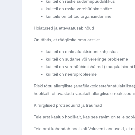
kui teil on raske südamepuudulikkus
kui teil on raske verehüübimishäire
kui teile on tehtud organsiirdamine
Hoiatused ja ettevaatusabinõud
On tähtis, et räägiksite oma arstile:
kui teil on maksafunktsiooni kahjustus
kui teil on südame või vereringe probleeme
kui teil on verehüübimishäired (koagulatsiooni 
kui teil on neeruprobleeme
Riski tõttu allergiliste (anafülaktoidsete/anafülaktilis
hoolikalt, et avastada varakult allergilisele reaktsioon
Kirurgilised protseduurid ja traumad
Teie arst kaalub hoolikalt, kas see ravim on teile sobiv
Teie arst kohandab hoolikalt Voluven’i annuseid, et mi