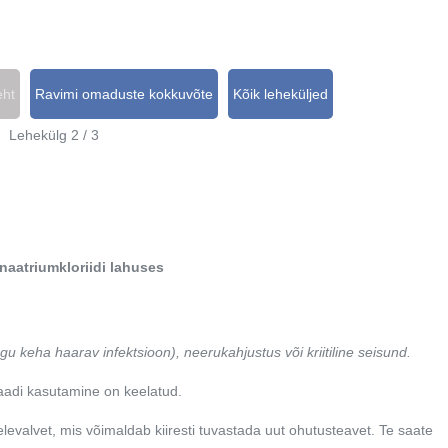
eht
Ravimi omaduste kokkuvõte
Kõik leheküljed
Lehekülg 2 / 3
naatriumkloriidi lahuses
ogu keha haarav infektsioon), neerukahjustus või kriitiline seisund.
raadi kasutamine on keelatud.
levalvet, mis võimaldab kiiresti tuvastada uut ohutusteavet. Te saate