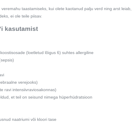
eremahu taastamiseks, kui olete kaotanud palju verd ning arst leiab,
eks, ei ole teile piisav.
’i kasutamist
 koostisosade (loetletud lõigus 6) suhtes allergiline
(sepsis)
avi
erebraalne verejooks)
jate ravi intensiivraviosakonnas)
 öeldud, et teil on seisund nimega hüperhüdratsioon
õusnud naatriumi või kloori tase