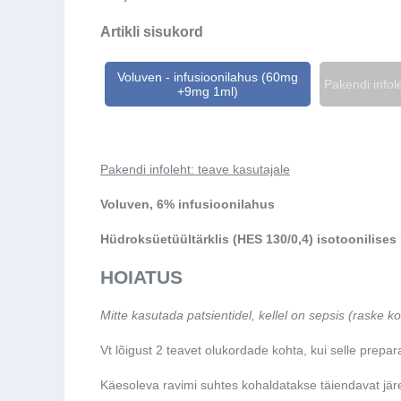
Artikli sisukord
Voluven - infusioonilahus (60mg
Pakendi infol
+9mg 1ml)
Pakendi infoleht: teave kasutajale
Voluven, 6% infusioonilahus
Hüdroksüetüültärklis (HES 130/0,4) isotoonilises 
HOIATUS
Mitte kasutada patsientidel, kellel on sepsis (raske k
Vt lõigust 2 teavet olukordade kohta, kui selle prepa
Käesoleva ravimi suhtes kohaldatakse täiendavat järe