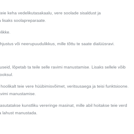
eie keha vedelikutasakaalu, vere soolade sisaldust ja
 lisaks soolapreparaate.
likke.
hjustus või neerupuudulikkus, mille tõttu te saate dialüüsravi.
eid, lõpetab ta teile selle ravimi manustamise. Lisaks sellele võib
jooksul.
 hoolikalt teie vere hüübimisvõimet, veritsusaega ja teisi funktsioone.
 ravimi manustamise.
asutatakse kunstliku vereringe masinat, mille abil hoitakse teie verd
eda lahust manustada.