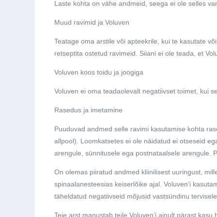
Laste kohta on vähe andmeid, seega ei ole selles v
Muud ravimid ja Voluven
Teatage oma arstile või apteekrile, kui te kasutate võ
retseptita ostetud ravimeid. Siiani ei ole teada, et V
Voluven koos toidu ja joogiga
Voluven ei oma teadaolevalt negatiivset toimet, kui 
Rasedus ja imetamine
Puuduvad andmed selle ravimi kasutamise kohta rasedate
allpool). Loomkatsetes ei ole näidatud ei otseseid e
arengule, sünnitusele ega postnataalsele arengule. 
On olemas piiratud andmed kliinilisest uuringust, mil
spinaalanesteesias keiserlõike ajal. Voluven’i kasutam
täheldatud negatiivseid mõjusid vastsündinu tervisele
Teie arst manustab teile Voluven’i ainult pärast kasu h