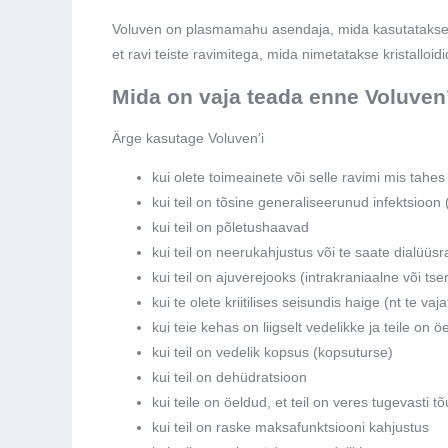
Voluven on plasmamahu asendaja, mida kasutatakse v
et ravi teiste ravimitega, mida nimetatakse kristalloidid
Mida on vaja teada enne Voluven
Ärge kasutage Voluven’i
kui olete toimeainete või selle ravimi mis tahes
kui teil on tõsine generaliseerunud infektsioon 
kui teil on põletushaavad
kui teil on neerukahjustus või te saate dialüüsr
kui teil on ajuverejooks (intrakraniaalne või ts
kui te olete kriitilises seisundis haige (nt te va
kui teie kehas on liigselt vedelikke ja teile on
kui teil on vedelik kopsus (kopsuturse)
kui teil on dehüdratsioon
kui teile on öeldud, et teil on veres tugevasti t
kui teil on raske maksafunktsiooni kahjustus