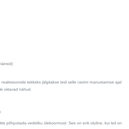
häireid)
te) reaktsioonide tekkeks jälgitakse teid selle ravimi manustamise ajal
ile viitavad nähud.
.
tte põhjustada vedeliku ülekoormust. See on eriti oluline, kui teil on