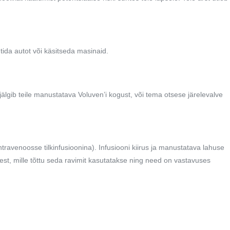
tida autot või käsitseda masinaid.
t jälgib teile manustatava Voluven’i kogust, või tema otsese järelevalve
ntravenoosse tilkinfusioonina). Infusiooni kiirus ja manustatava lahuse
usest, mille tõttu seda ravimit kasutatakse ning need on vastavuses