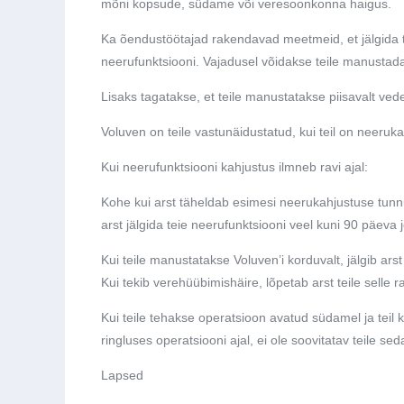
mõni kopsude, südame või veresoonkonna haigus.
Ka õendustöötajad rakendavad meetmeid, et jälgida t
neerufunktsiooni. Vajadusel võidakse teile manustada
Lisaks tagatakse, et teile manustatakse piisavalt vede
Voluven on teile vastunäidustatud, kui teil on neeruka
Kui neerufunktsiooni kahjustus ilmneb ravi ajal:
Kohe kui arst täheldab esimesi neerukahjustuse tunnus
arst jälgida teie neerufunktsiooni veel kuni 90 päeva 
Kui teile manustatakse Voluven’i korduvalt, jälgib arst
Kui tekib verehüübimishäire, lõpetab arst teile selle
Kui teile tehakse operatsioon avatud südamel ja teil k
ringluses operatsiooni ajal, ei ole soovitatav teile s
Lapsed