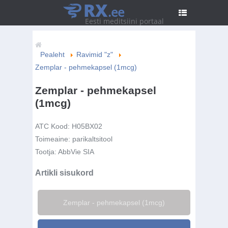
RX
.ee
Eesti meditsiini portaal
Pealeht
Ravimid "z"
Zemplar - pehmekapsel (1mcg)
Zemplar - pehmekapsel
(1mcg)
ATC Kood:
H05BX02
Toimeaine:
parikaltsitool
Tootja:
AbbVie SIA
Artikli sisukord
Zemplar - pehmekapsel (1mcg)