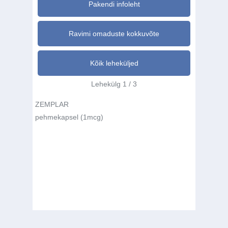
Pakendi infoleht
Ravimi omaduste kokkuvõte
Kõik leheküljed
Lehekülg 1 / 3
ZEMPLAR
pehmekapsel (1mcg)