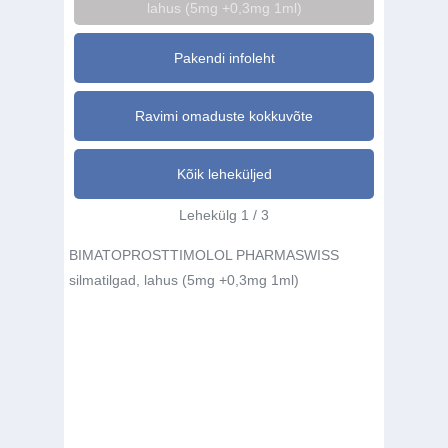
lahus (5mg +0,3mg 1ml)
Pakendi infoleht
Ravimi omaduste kokkuvõte
Kõik leheküljed
Lehekülg 1 / 3
BIMATOPROSTTIMOLOL PHARMASWISS
silmatilgad, lahus (5mg +0,3mg 1ml)