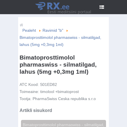
RX
.ee
Eesti meditsiini portaal
Pealeht
Ravimid "b"
Bimatoprosttimolol pharmaswiss - silmatilgad,
lahus (5mg +0,3mg 1ml)
Bimatoprosttimolol
pharmaswiss - silmatilgad,
lahus (5mg +0,3mg 1ml)
ATC Kood:
S01ED82
Toimeaine:
timolool +bimatoprost
Tootja:
PharmaSwiss Ceska republika s.r.o
Artikli sisukord
Bimatoprosttimolol pharmaswiss - silmatilgad,