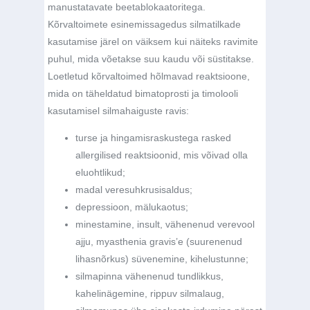
manustatavate beetablokaatoritega.
Kõrvaltoimete esinemissagedus silmatilkade
kasutamise järel on väiksem kui näiteks ravimite
puhul, mida võetakse suu kaudu või süstitakse.
Loetletud kõrvaltoimed hõlmavad reaktsioone,
mida on täheldatud bimatoprosti ja timolooli
kasutamisel silmahaiguste ravis:
turse ja hingamisraskustega rasked
allergilised reaktsioonid, mis võivad olla
eluohtlikud;
madal veresuhkrusisaldus;
depressioon, mälukaotus;
minestamine, insult, vähenenud verevool
ajju, myasthenia gravis’e (suurenenud
lihasnõrkus) süvenemine, kihelustunne;
silmapinna vähenenud tundlikkus,
kahelinägemine, rippuv silmalaug,