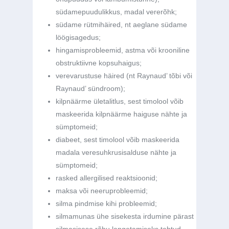
südamepuudulikkus, madal vererõhk;
südame rütmihäired, nt aeglane südame
löögisagedus;
hingamisprobleemid, astma või krooniline
obstruktiivne kopsuhaigus;
verevarustuse häired (nt Raynaud’ tõbi või
Raynaud’ sündroom);
kilpnäärme ületalitlus, sest timolool võib
maskeerida kilpnäärme haiguse nähte ja
sümptomeid;
diabeet, sest timolool võib maskeerida
madala veresuhkrusisalduse nähte ja
sümptomeid;
rasked allergilised reaktsioonid;
maksa või neeruprobleemid;
silma pindmise kihi probleemid;
silmamunas ühe sisekesta irdumine pärast
silmasisese rõhu langetamiseks tehtud