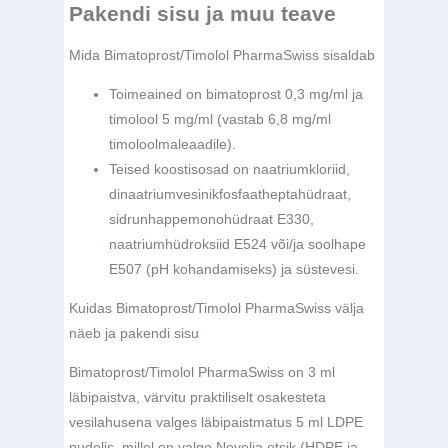
Pakendi sisu ja muu teave
Mida Bimatoprost/Timolol PharmaSwiss sisaldab
Toimeained on bimatoprost 0,3 mg/ml ja
timolool 5 mg/ml (vastab 6,8 mg/ml
timoloolmaleaadile).
Teised koostisosad on naatriumkloriid,
dinaatriumvesinikfosfaatheptahüdraat,
sidrunhappemonohüdraat E330,
naatriumhüdroksiid E524 või/ja soolhape
E507 (pH kohandamiseks) ja süstevesi.
Kuidas Bimatoprost/Timolol PharmaSwiss välja
näeb ja pakendi sisu
Bimatoprost/Timolol PharmaSwiss on 3 ml
läbipaistva, värvitu praktiliselt osakesteta
vesilahusena valges läbipaistmatus 5 ml LDPE
pudelis, millel on valge Novelia otsik (HDPE ja