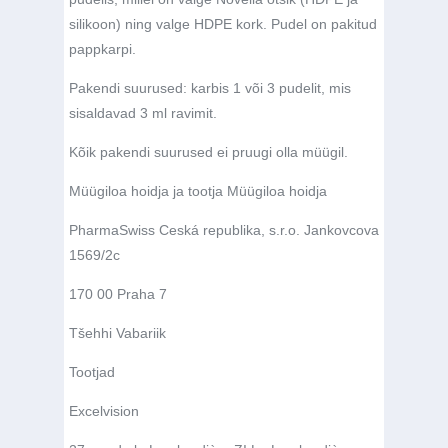
silikoon) ning valge HDPE kork. Pudel on pakitud
pappkarpi.
Pakendi suurused: karbis 1 või 3 pudelit, mis
sisaldavad 3 ml ravimit.
Kõik pakendi suurused ei pruugi olla müügil.
Müügiloa hoidja ja tootja Müügiloa hoidja
PharmaSwiss Ceská republika, s.r.o. Jankovcova
1569/2c
170 00 Praha 7
Tšehhi Vabariik
Tootjad
Excelvision