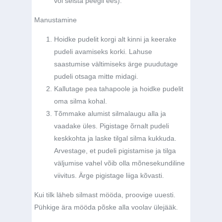
või seista peegli ees).
Manustamine
Hoidke pudelit korgi alt kinni ja keerake
pudeli avamiseks korki. Lahuse
saastumise vältimiseks ärge puudutage
pudeli otsaga mitte midagi.
Kallutage pea tahapoole ja hoidke pudelit
oma silma kohal.
Tõmmake alumist silmalaugu alla ja
vaadake üles. Pigistage õrnalt pudeli
keskkohta ja laske tilgal silma kukkuda.
Arvestage, et pudeli pigistamise ja tilga
väljumise vahel võib olla mõnesekundiline
viivitus. Ärge pigistage liiga kõvasti.
Kui tilk läheb silmast mööda, proovige uuesti.
Pühkige ära mööda põske alla voolav ülejääk.