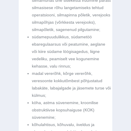
silmamunas ühe sisekesta irdumine pärast
silmasisese rõhu langetamiseks tehtud
operatsiooni, silmapinna põletik, verejooks
silmapõhjas (võrkkesta verejooks),
silmapõletik, sagenenud pilgutamine;
südamepuudulikkus, südametöö
ebaregulaarsus või peatumine, aeglane
või kiire südame löögisagedus, liigne
vedeliku, peamiselt vee kogunemine
kehasse, valu rinnus;
madal vererõhk, kõrge vererõhk,
veresoonte kokkutõmbest põhjustatud
labakäte, labajalgade ja jäsemete turse või
külmus;
köha, astma süvenemine, kroonilise
obstruktiivse kopsuhaiguse (KOK)
süvenemine;
kõhulahtisus, kõhuvalu, iiveldus ja