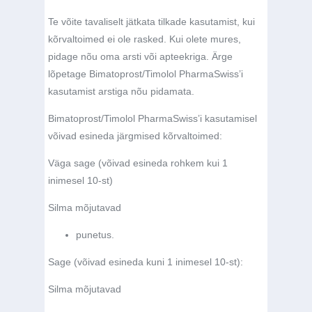
Te võite tavaliselt jätkata tilkade kasutamist, kui
kõrvaltoimed ei ole rasked. Kui olete mures,
pidage nõu oma arsti või apteekriga. Ärge
lõpetage Bimatoprost/Timolol PharmaSwiss’i
kasutamist arstiga nõu pidamata.
Bimatoprost/Timolol PharmaSwiss’i kasutamisel
võivad esineda järgmised kõrvaltoimed:
Väga sage (võivad esineda rohkem kui 1
inimesel 10-st)
Silma mõjutavad
punetus.
Sage (võivad esineda kuni 1 inimesel 10-st):
Silma mõjutavad