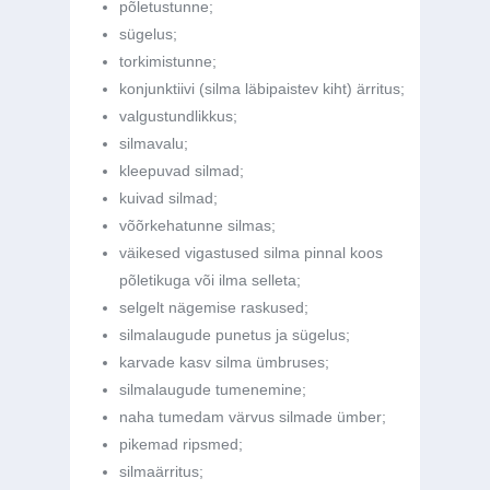
põletustunne;
sügelus;
torkimistunne;
konjunktiivi (silma läbipaistev kiht) ärritus;
valgustundlikkus;
silmavalu;
kleepuvad silmad;
kuivad silmad;
võõrkehatunne silmas;
väikesed vigastused silma pinnal koos
põletikuga või ilma selleta;
selgelt nägemise raskused;
silmalaugude punetus ja sügelus;
karvade kasv silma ümbruses;
silmalaugude tumenemine;
naha tumedam värvus silmade ümber;
pikemad ripsmed;
silmaärritus;