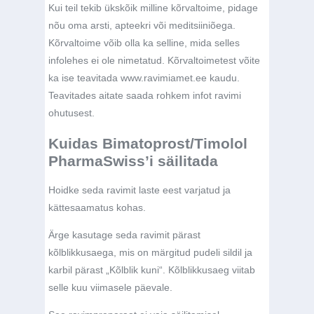
Kui teil tekib ükskõik milline kõrvaltoime, pidage
nõu oma arsti, apteekri või meditsiiniõega.
Kõrvaltoime võib olla ka selline, mida selles
infolehes ei ole nimetatud. Kõrvaltoimetest võite
ka ise teavitada www.ravimiamet.ee kaudu.
Teavitades aitate saada rohkem infot ravimi
ohutusest.
Kuidas Bimatoprost/Timolol
PharmaSwiss’i säilitada
Hoidke seda ravimit laste eest varjatud ja
kättesaamatus kohas.
Ärge kasutage seda ravimit pärast
kõlblikkusaega, mis on märgitud pudeli sildil ja
karbil pärast „Kõlblik kuni“. Kõlblikkusaeg viitab
selle kuu viimasele päevale.