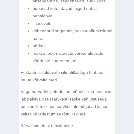
oksendamine, seedehäired, suukuivus;
punased ketendavad laigud nahal,
nahalööve;
lihasevalu;
vähenenud sugutung, seksuaalfunktsiooni
häire;
nõrkus;
maksa tööd näitavate vereanalüüside
väärtuste suurenemine.
Fosfaate sisaldavate silmatilkadega teatatud
muud kõrvaltoimed
Väga harvadel juhtudel on mõnel silma eesmise
läbipaistva osa (sarvkest) raske kahjustusega
patsiendil tekkinud sarvkestale hägusad laigud
kaltsiumi ladestumise tõttu ravi ajal.
Kõrvaltoimetest teavitamine