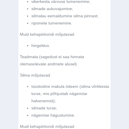
vikerkesta värvuse tumenemine;
silmade aukuvajumine;
silmalau eemaldumine silma pinnast;
ripsmete tumenemine.
Muid kehapiirkondi mõjutavad
hingeldus.
Teadmata (sagedust ei saa hinnata
olemasolevate andmete alusel)
Silma mõjutavad
tsüstoidne makula ödeem (silma võrkkesta
turse, mis põhjustab nägemise
halvenemist);
silmade turse;
nägemise hägustumine.
Muid kehapiirkondi mõjutavad