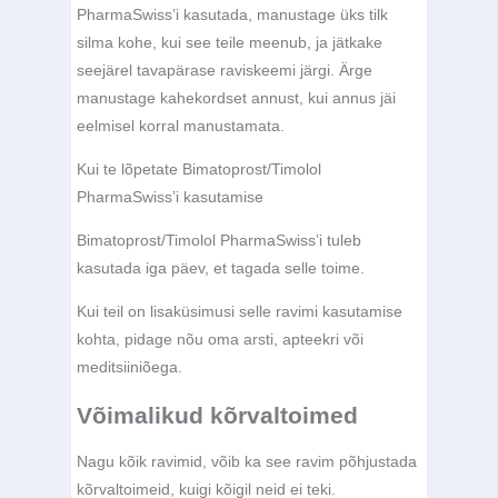
PharmaSwiss’i kasutada, manustage üks tilk
silma kohe, kui see teile meenub, ja jätkake
seejärel tavapärase raviskeemi järgi. Ärge
manustage kahekordset annust, kui annus jäi
eelmisel korral manustamata.
Kui te lõpetate Bimatoprost/Timolol
PharmaSwiss’i kasutamise
Bimatoprost/Timolol PharmaSwiss’i tuleb
kasutada iga päev, et tagada selle toime.
Kui teil on lisaküsimusi selle ravimi kasutamise
kohta, pidage nõu oma arsti, apteekri või
meditsiiniõega.
Võimalikud kõrvaltoimed
Nagu kõik ravimid, võib ka see ravim põhjustada
kõrvaltoimeid, kuigi kõigil neid ei teki.