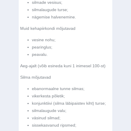
silmade vesisus;
silmalaugude turse;
nägemise halvenemine.
Muid kehapiirkondi mõjutavad
vesine nohu;
pearinglus;
peavalu.
Aeg-ajalt (võib esineda kuni 1 inimesel 100-st)
Silma mõjutavad
ebanormaalne tunne silmas;
vikerkesta põletik;
konjunktiivi (silma läbipaistev kiht) turse;
silmalaugude valu;
väsinud silmad;
sissekasvanud ripsmed;