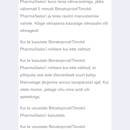
PharmaSwiss’i koos teise silmaravimiga, jätke
vähemalt 5 minutit Bimatoprost/Timolol
PharmaSwiss’i ja teise ravimi manustamise
vahele. Kõige viimasena kasutage silmasalvi või
silmageeli.
Kui te kasutate Bimatoprost/Timolol
PharmaSwiss’i rohkem kui ette nähtud
Kui te kasutate Bimatoprost/Timolol
PharmaSwiss’i rohkem kui ette nähtud, ei
põhjusta see teile tõenäoliselt suurt kahju.
Manustage järgmine annus tavapärasel ajal. Kui
olete mures, pidage nõu oma arsti või
apteekriga.
Kui te unustate Bimatoprost/Timolol
PharmaSwiss’i kasutada
Kui te unustate Bimatoprost/Timolol