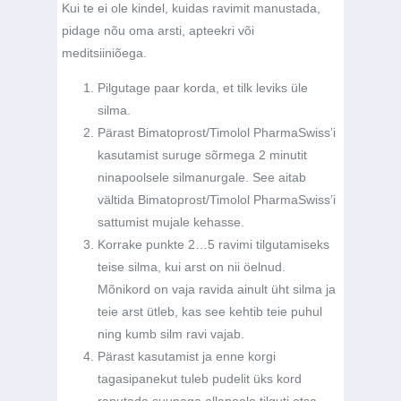
Kui te ei ole kindel, kuidas ravimit manustada,
pidage nõu oma arsti, apteekri või
meditsiiniõega.
Pilgutage paar korda, et tilk leviks üle
silma.
Pärast Bimatoprost/Timolol PharmaSwiss’i
kasutamist suruge sõrmega 2 minutit
ninapoolsele silmanurgale. See aitab
vältida Bimatoprost/Timolol PharmaSwiss’i
sattumist mujale kehasse.
Korrake punkte 2…5 ravimi tilgutamiseks
teise silma, kui arst on nii öelnud.
Mõnikord on vaja ravida ainult üht silma ja
teie arst ütleb, kas see kehtib teie puhul
ning kumb silm ravi vajab.
Pärast kasutamist ja enne korgi
tagasipanekut tuleb pudelit üks kord