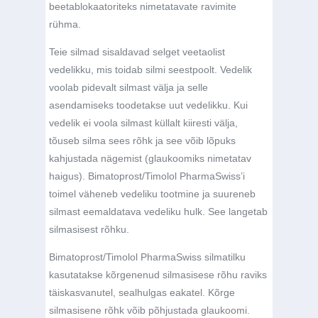
beetablokaatoriteks nimetatavate ravimite
rühma.
Teie silmad sisaldavad selget veetaolist
vedelikku, mis toidab silmi seestpoolt. Vedelik
voolab pidevalt silmast välja ja selle
asendamiseks toodetakse uut vedelikku. Kui
vedelik ei voola silmast küllalt kiiresti välja,
tõuseb silma sees rõhk ja see võib lõpuks
kahjustada nägemist (glaukoomiks nimetatav
haigus). Bimatoprost/Timolol PharmaSwiss’i
toimel väheneb vedeliku tootmine ja suureneb
silmast eemaldatava vedeliku hulk. See langetab
silmasisest rõhku.
Bimatoprost/Timolol PharmaSwiss silmatilku
kasutatakse kõrgenenud silmasisese rõhu raviks
täiskasvanutel, sealhulgas eakatel. Kõrge
silmasisene rõhk võib põhjustada glaukoomi.