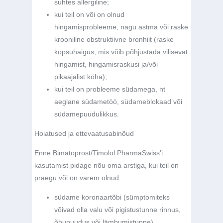
suhtes allergiline;
kui teil on või on olnud
hingamisprobleeme, nagu astma või raske
krooniline obstruktiivne bronhiit (raske
kopsuhaigus, mis võib põhjustada vilisevat
hingamist, hingamisraskusi ja/või
pikaajalist köha);
kui teil on probleeme südamega, nt
aeglane südametöö, südameblokaad või
südamepuudulikkus.
Hoiatused ja ettevaatusabinõud
Enne Bimatoprost/Timolol PharmaSwiss’i
kasutamist pidage nõu oma arstiga, kui teil on
praegu või on varem olnud:
südame koronaartõbi (sümptomiteks
võivad olla valu või pigistustunne rinnus,
õhupuudus või lämbumistunne),