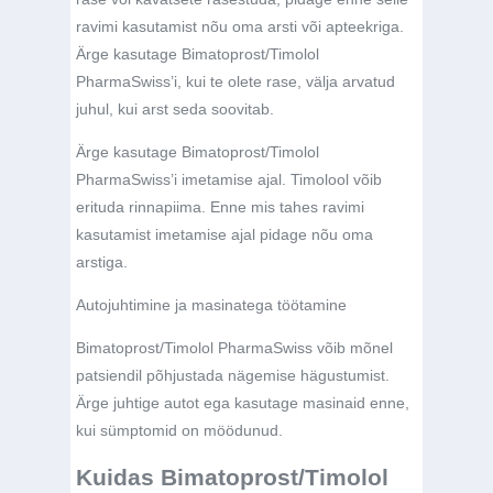
ravimi kasutamist nõu oma arsti või apteekriga.
Ärge kasutage Bimatoprost/Timolol
PharmaSwiss’i, kui te olete rase, välja arvatud
juhul, kui arst seda soovitab.
Ärge kasutage Bimatoprost/Timolol
PharmaSwiss’i imetamise ajal. Timolool võib
erituda rinnapiima. Enne mis tahes ravimi
kasutamist imetamise ajal pidage nõu oma
arstiga.
Autojuhtimine ja masinatega töötamine
Bimatoprost/Timolol PharmaSwiss võib mõnel
patsiendil põhjustada nägemise hägustumist.
Ärge juhtige autot ega kasutage masinaid enne,
kui sümptomid on möödunud.
Kuidas Bimatoprost/Timolol