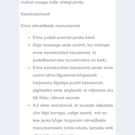
mahuti otsaga mitte ühtegi pinda.
Kasutusjuhised
Enne silmatilkade manustamist
Enne pudeli avamist peske käed.
Ärge kasutage seda ravimit, kui märkate
enne esmakordset kasutamist, et
pudelikaelal olev turvakinnitus on katki.
Enne esmakordset kasutamist peate enne
ravimi silma tilgutamist kõigepealt
harjutama tilgutiga pudeli kasutamist,
pigistades seda aeglaselt, et väljutada üks
tilk õhku, silmast eemale.
Kui olete veendunud, et suudate väljutada
ühe tilga korraga, valige asend, mis on
teie jaoks kõige mugavam silmatilkade
manustamiseks (võite istuda, lamada selili