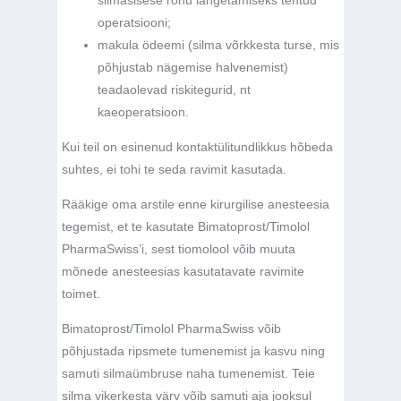
operatsiooni;
makula ödeemi (silma võrkkesta turse, mis
põhjustab nägemise halvenemist)
teadaolevad riskitegurid, nt
kaeoperatsioon.
Kui teil on esinenud kontaktülitundlikkus hõbeda
suhtes, ei tohi te seda ravimit kasutada.
Rääkige oma arstile enne kirurgilise anesteesia
tegemist, et te kasutate Bimatoprost/Timolol
PharmaSwiss’i, sest tiomolool võib muuta
mõnede anesteesias kasutatavate ravimite
toimet.
Bimatoprost/Timolol PharmaSwiss võib
põhjustada ripsmete tumenemist ja kasvu ning
samuti silmaümbruse naha tumenemist. Teie
silma vikerkesta värv võib samuti aja jooksul