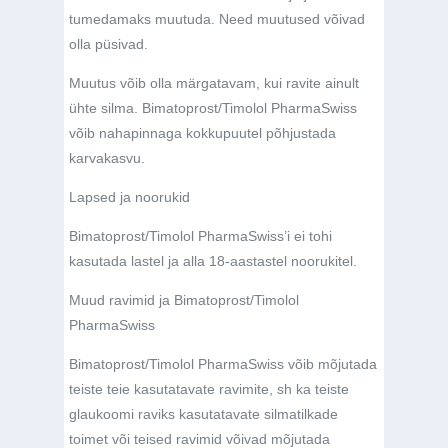
tumedamaks muutuda. Need muutused võivad
olla püsivad.
Muutus võib olla märgatavam, kui ravite ainult
ühte silma. Bimatoprost/Timolol PharmaSwiss
võib nahapinnaga kokkupuutel põhjustada
karvakasvu.
Lapsed ja noorukid
Bimatoprost/Timolol PharmaSwiss’i ei tohi
kasutada lastel ja alla 18-aastastel noorukitel.
Muud ravimid ja Bimatoprost/Timolol
PharmaSwiss
Bimatoprost/Timolol PharmaSwiss võib mõjutada
teiste teie kasutatavate ravimite, sh ka teiste
glaukoomi raviks kasutatavate silmatilkade
toimet või teised ravimid võivad mõjutada