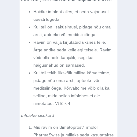
Hoidke infoleht alles, et seda vajadusel
uuesti lugeda.
Kui teil on lisaküsimusi, pidage nõu oma
arsti, apteekri või meditsiiniõega.
Ravim on välja kirjutatud üksnes teile.
Ärge andke seda kellelegi teisele. Ravim
võib olla neile kahjulik, isegi kui
haigusnähud on sarnased.
Kui teil tekib ükskõik milline kõrvaltoime,
pidage nõu oma arsti, apteekri või
meditsiiniõega. Kõrvaltoime võib olla ka
selline, mida selles infolehes ei ole
nimetatud. Vt lõik 4.
Infolehe sisukord
Mis ravim on Bimatoprost/Timolol
PharmaSwiss ja milleks seda kasutatakse