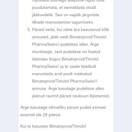
raputada suunaga allapoole tilguti otsa
puudutamata, et eemaldada otsalt
jääkvedelik. See on vajalik järgmiste
tilkade manustamise tagamiseks.
Pärast seda, kui olete ära kasutanud kõik
annused, jääb veidi Bimatoprost/Timolol
PharmaSwiss’i pudelisse alles. Ärge
muretsege, sest pudelisse on lisatud
täiendav kogus Bimatoprost/Timolol
PharmaSwiss’i ja te saate täielikult
manustada arsti poolt määratud
Bimatoprost/Timolol PharmaSwiss’i
annuse. Ärge kasutage pudelisse alles
jäänud ravimit pärast ravikuuri lõpetamist.
Ärge kasutage silmatilku pärast pudeli esmast
avamist üle 28 päeva.
Kui te kasutate Bimatoprost/Timolol