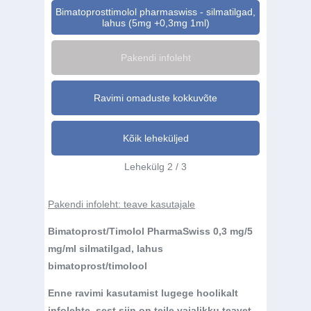
Bimatoprosttimolol pharmaswiss - silmatilgad,
lahus (5mg +0,3mg 1ml)
Pakendi infoleht
Ravimi omaduste kokkuvõte
Kõik leheküljed
Lehekülg 2 / 3
Pakendi infoleht: teave kasutajale
Bimatoprost/Timolol PharmaSwiss 0,3 mg/5
mg/ml silmatilgad, lahus
bimatoprost/timolool
Enne ravimi kasutamist lugege hoolikalt
infolehte, sest siin on teile vajalikku teavet.