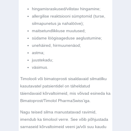
hingamisraskused/vilistav hingamine;
allergilise reaktsiooni sümptomid (turse,
silmapunetus ja nahalööve);
maitsetundlikkuse muutused;
südame löögisageduse aeglustumine;
unehäired, hirmuunenäod;
astma;
juustekadu;
väsimus.
Timolooli või bimatoprosti sisaldavaid silmatilku
kasutavatel patsientidel on täheldatud
täiendavaid kõrvaltoimeid, mis võivad esineda ka
Bimatoprost/Timolol PharmaSwiss’iga.
Nagu teised silma manustatavad ravimid,
imendub ka timolool verre. See võib põhjustada
sarnaseid kõrvaltoimeid veeni ja/või suu kaudu