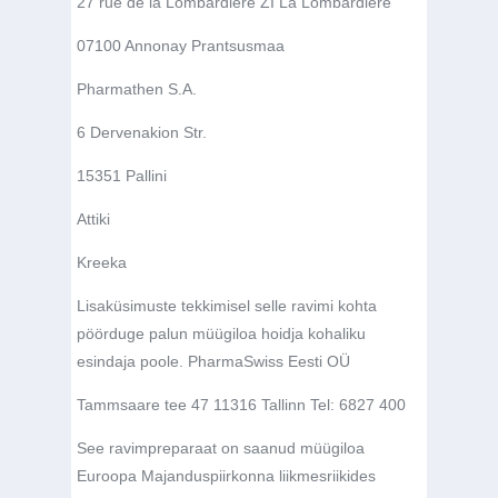
27 rue de la Lombardière ZI La Lombardière
07100 Annonay Prantsusmaa
Pharmathen S.A.
6 Dervenakion Str.
15351 Pallini
Attiki
Kreeka
Lisaküsimuste tekkimisel selle ravimi kohta
pöörduge palun müügiloa hoidja kohaliku
esindaja poole. PharmaSwiss Eesti OÜ
Tammsaare tee 47 11316 Tallinn Tel: 6827 400
See ravimpreparaat on saanud müügiloa
Euroopa Majanduspiirkonna liikmesriikides