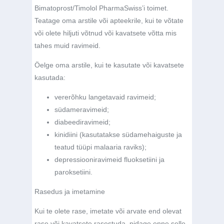
Bimatoprost/Timolol PharmaSwiss’i toimet.
Teatage oma arstile või apteekrile, kui te võtate
või olete hiljuti võtnud või kavatsete võtta mis
tahes muid ravimeid.
Öelge oma arstile, kui te kasutate või kavatsete
kasutada:
vererõhku langetavaid ravimeid;
südameravimeid;
diabeediravimeid;
kinidiini (kasutatakse südamehaiguste ja
teatud tüüpi malaaria raviks);
depressiooniravimeid fluoksetiini ja
paroksetiini.
Rasedus ja imetamine
Kui te olete rase, imetate või arvate end olevat
rase või kavatsete rasestuda, pidage enne selle