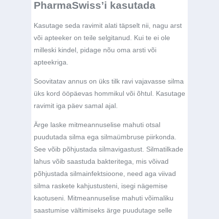
PharmaSwiss’i kasutada
Kasutage seda ravimit alati täpselt nii, nagu arst
või apteeker on teile selgitanud. Kui te ei ole
milleski kindel, pidage nõu oma arsti või
apteekriga.
Soovitatav annus on üks tilk ravi vajavasse silma
üks kord ööpäevas hommikul või õhtul. Kasutage
ravimit iga päev samal ajal.
Ärge laske mitmeannuselise mahuti otsal
puudutada silma ega silmaümbruse piirkonda.
See võib põhjustada silmavigastust. Silmatilkade
lahus võib saastuda bakteritega, mis võivad
põhjustada silmainfektsioone, need aga viivad
silma raskete kahjustusteni, isegi nägemise
kaotuseni. Mitmeannuselise mahuti võimaliku
saastumise vältimiseks ärge puudutage selle