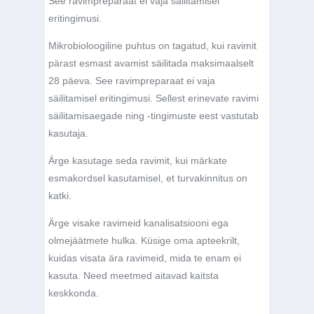
See ravimpreparaat ei vaja säilitamisel
eritingimusi.
Mikrobioloogiline puhtus on tagatud, kui ravimit
pärast esmast avamist säilitada maksimaalselt
28 päeva. See ravimpreparaat ei vaja
säilitamisel eritingimusi. Sellest erinevate ravimi
säilitamisaegade ning -tingimuste eest vastutab
kasutaja.
Ärge kasutage seda ravimit, kui märkate
esmakordsel kasutamisel, et turvakinnitus on
katki.
Ärge visake ravimeid kanalisatsiooni ega
olmejäätmete hulka. Küsige oma apteekrilt,
kuidas visata ära ravimeid, mida te enam ei
kasuta. Need meetmed aitavad kaitsta
keskkonda.