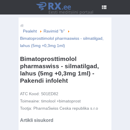
RX
.ee
Eesti meditsiini portaal
Pealeht
Ravimid "b"
Bimatoprosttimolol pharmaswiss - silmatilgad,
lahus (5mg +0,3mg 1ml)
Bimatoprosttimolol
pharmaswiss - silmatilgad,
lahus (5mg +0,3mg 1ml) -
Pakendi infoleht
ATC Kood:
S01ED82
Toimeaine:
timolool +bimatoprost
Tootja:
PharmaSwiss Ceska republika s.r.o
Artikli sisukord