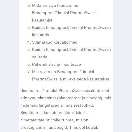
Mida on vaja teada enne
Bimatoprost/Timolol PharmaSwiss’i
kasutamist
Kuidas Bimatoprost/Timolol PharmaSwiss’i
kasutada
Võimalikud kõrvaltoimed
Kuidas Bimatoprost/Timolol PharmaSwiss’i
säilitada
Pakendi sisu ja muu teave
Mis ravim on Bimatoprost/Timolol
PharmaSwiss ja milleks seda kasutatakse
Bimatoprost/Timolol PharmaSwiss sisaldab kaht
erinevat toimeainet (bimatoprost ja timolool), mis
mõlemad langetavad silmasisest rõhku.
Bimatoprost kuulub prostamiidideks
nimetatavate ravimite rühma, mis on
prostaglandiini analoogid. Timolool kuulub