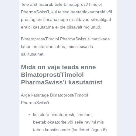
Teie arst määrab teile Bimatoprost/Timolol
PharmaSwiss’i, kui teised beetablokaatoreid või
prostaglandiini analooge sisaldavad silmatilgad
eraldi kasutatuna ei ole piisavalt mõjunud.
Bimatoprost/Timolol PharmaSwiss silmatilkade
lahus on steriilne lahus, mis ei sisalda
säilitusainet.
Mida on vaja teada enne
Bimatoprost/Timolol
PharmaSwiss’i kasutamist
Ärge kasutage Bimatoprost/Timolol
PharmaSwiss’i:
kui olete bimatoprosti, timolooli,
beetablokaatorite või selle ravimi mis
tahes koostisosade (loetletud lõigus 6)