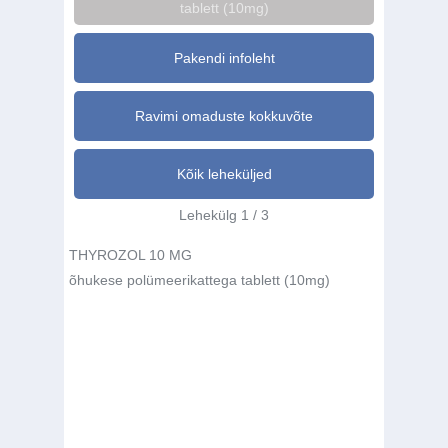
tablett (10mg)
Pakendi infoleht
Ravimi omaduste kokkuvõte
Kõik leheküljed
Lehekülg 1 / 3
THYROZOL 10 MG
õhukese polümeerikattega tablett (10mg)