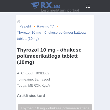
RX
.ee
Eesti meditsiini portaal
Pealeht
Ravimid "t"
Thyrozol 10 mg - õhukese polümeerikattega
tablett (10mg)
Thyrozol 10 mg - õhukese
polümeerikattega tablett
(10mg)
ATC Kood:
H03BB02
Toimeaine:
tiamasool
Tootja:
MERCK KgaA
Artikli sisukord
Thyrozol 10 mg - õhukese polümeerikattega