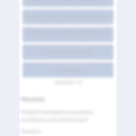
Plenadren ravimi omaduste kokkuvõte LISA II
Plenadren ravimi omaduste kokkuvõte LISA
III
Plenadren pakendi infoleht
Kõik leheküljed
Lehekülg 1 / 6
Plenadren
Plenadreni kasutatakse neerupealiste
puudulikkuse raviks täiskasvanutel.
Plenadren