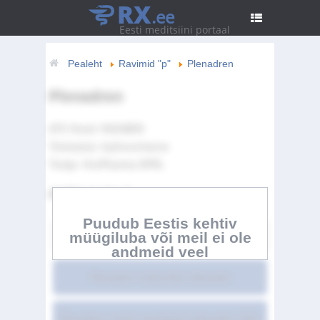
RX
.ee
Eesti meditsiini portaal
Pealeht
Ravimid "p"
Plenadren
Plenadren
ATC Kood:
H02AB09
Toimeaine:
hydrocortisone
Tootja:
ViroPharma SPRL
Artikli sisukord
Puudub Eestis kehtiv
müügiluba või meil ei ole
Plenadren
andmeid veel
Plenadren kokkuvõte üldsusele
Plenadren ravimi omaduste kokkuvõte LISA I